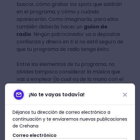
buscar, cómo grabar los spots que saldrán
en el programa, y cómo y cuándo
aparecerán. Como imaginarás, para ellos
también deberás hacer un
guion de
radio
. Ningún patrocinador va a depositar
confianza y dinero en ti si no está seguro de
que tu programa de radio tenga éxito.
Entre los elementos de tu programa, no
olvides tampoco considerar la música que
vas a emplear (lo cual va de la mano con el
buyer persona), y si habrá entrevistas,
invitados especiales o llamadas en vivo. Y,
¡No te vayas todavía!
por supuesto, toma en cuenta si tienes la
capacidad técnica de incluir todas estas
Déjanos tu dirección de correo electrónico a
cosas.
continuación y te enviaremos nuevas publicaciones
de Crehana
No se trata solo de saber
cómo se realiza
Correo electrónico
un programa de radio
, sino de tener los