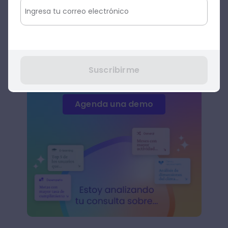
equipos o el software correctos para que
pongas en práctica todas tus ideas.
Suscribirme
Agenda una demo