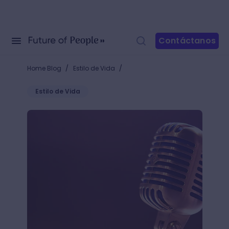
Contáctanos
/
/
Home Blog
Estilo de Vida
Estilo de Vida
Descubre cómo se escribe un programa de radio y 