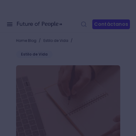
Contáctanos
/
/
Home Blog
Estilo de Vida
Estilo de Vida
¿Cómo hacer un prólogo de un libro y deleitar a los