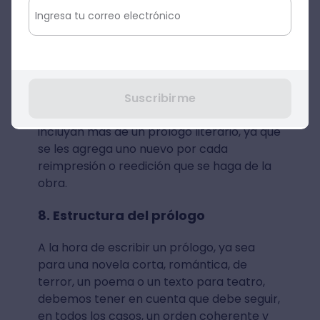
conveniente que uses un lenguaje
descontracturado, preciso y ameno para
leer.
7. Cantidad de prólogos
Suscribirme
Algunas veces,
puede ocurrir que los libros
incluyan más de un prólogo literario, ya que
se les agrega uno nuevo por cada
reimpresión o reedición que se haga de la
obra.
8. Estructura del prólogo
A la hora de escribir un prólogo, ya sea
para una novela corta, romántica, de
terror, un poema o un texto para teatro,
debemos tener en cuenta que debe seguir,
en todos los casos, un orden coherente y