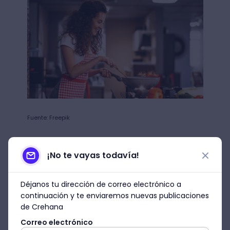
Fuente: Freepik
Luego de esta información, pasemos ahora
sí a una de las
recetas con masa
¡No te vayas todavía!
quebrada más famosas
. Este es un paso
a paso para que descubras cómo hacer
Déjanos tu dirección de correo electrónico a
quiche Lorraine. Así tendrás una
continuación y te enviaremos nuevas publicaciones
preparación que dejará a más de uno con
de Crehana
ganas de repetir. ¡Empecemos! 🤩
Correo electrónico