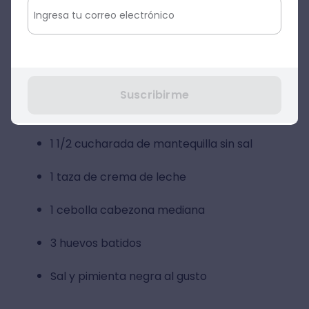
Ingredientes para 4 personas
Masa quebrada para quiche
125 gramos de tocino (tocineta)
Suscribirme
150 gramos de queso Gruyère
1 1/2 cucharada de mantequilla sin sal
1 taza de crema de leche
1 cebolla cabezona mediana
3 huevos batidos
Sal y pimienta negra al gusto