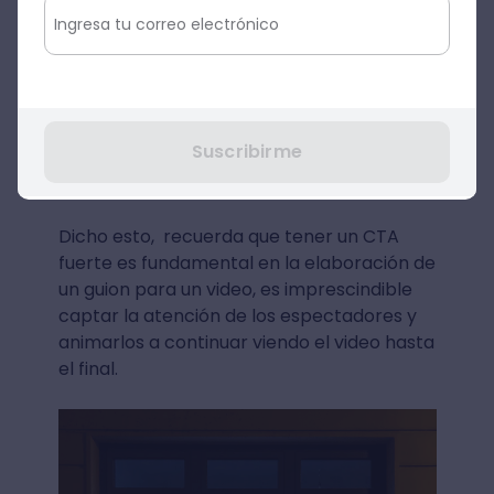
¿Cómo crear una historia para un
guión?
No es necesario que trabajes en esto por
ahora, puedes aterrizar el CTA en los
Suscribirme
siguientes puntos. Todo dependerá de
cómo prefieras trabajar.
Dicho esto, recuerda que tener un CTA
fuerte es fundamental en la elaboración de
un guion para un video, es imprescindible
captar la atención de los espectadores y
animarlos a continuar viendo el video hasta
el final.