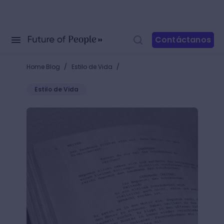
Contáctanos
/
/
Home Blog
Estilo de Vida
Estilo de Vida
¿Cómo hacer un guion para un video? Crea historias