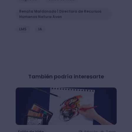
Renata Maldonado | Directora de Recursos
Humanos Natura Avon
LMS
IA
También podría interesarte
Estilo de Vida
Articulo
7 min.
Estil