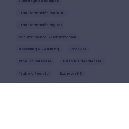
Liderazgo de equipos
Transformación cultural
Transformación digital
Reclutamiento & Contratación
Upskilling & Reskilling
Podcast
Product Releases
Historias de Clientes
Trabajo Remoto
Expertos HR
Crehana Talks
Pago de Nómina
Negocios
Estilo de Vida
Renata Maldonado | Directora de Recursos
Humanos Natura Avon
LMS
IA