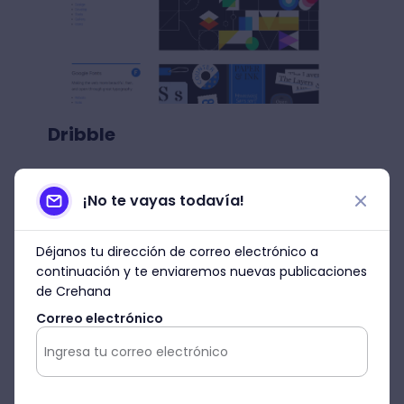
Dribble
Otra opción es
Dribble
, una comunidad
para diseñadores y talentos creativos que
¡No te vayas todavía!
permite compartir sus trabajos y poder ser
contratados por empresas. Además, es un
Déjanos tu dirección de correo electrónico a
lugar en el que puedes encontrar
continuación y te enviaremos nuevas publicaciones
inspiración para iniciar tus diseños y recibir
de Crehana
feedback. En Dribble encontrarás colores,
Correo electrónico
sombras, nuevos estilos e interacciones
alucinantes. Te dejo mi cuenta en Dribble
aquí
.