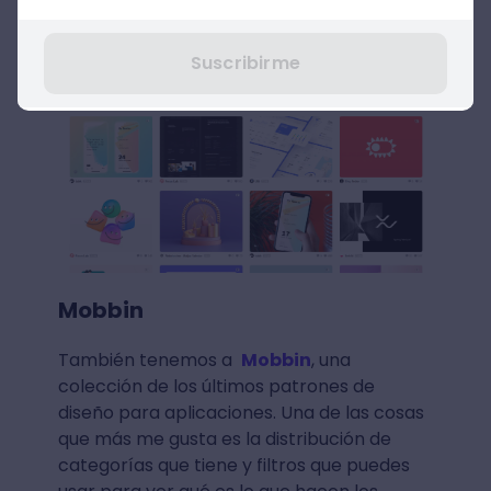
Curso de Rafael Villanueva: Diseño
visual para apps
Suscribirme
Mobbin
También tenemos a
Mobbin
, una
colección de los últimos patrones de
diseño para aplicaciones. Una de las cosas
que más me gusta es la distribución de
categorías que tiene y filtros que puedes