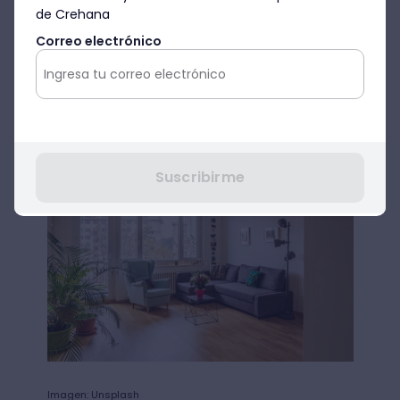
ambiente que le quieras dar a tu espacio,
de Crehana
podrás elegir entre los siguientes dos tipos
Correo electrónico
de luces:
Cálidas
Frias
Suscribirme
Imagen: Unsplash