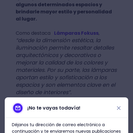
algunos determinados espacios y
brindarle mayor estilo y personalidad
al lugar.
Como destaca
Lámparas Fokuss
,
“desde la dimensión estética, la
iluminación permite resaltar detalles
arquitectónicos y decorativos o
mejorar la calidad de los colores y
materiales. Por su parte, las lámparas
aportan estilo y sofisticación a los
espacios y son elementos clave en el
diseño de interiores”.
Finalmente, además del estilo de lámpara
¡No te vayas todavía!
qué escojas para la sala, otro punto clave
que deberás tener en cuenta es el color de
Déjanos tu dirección de correo electrónico a
la luz, pues dependiendo cuál sea el
continuación y te enviaremos nuevas publicaciones