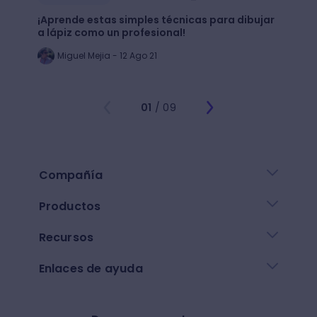
¡Aprende estas simples técnicas para dibujar
¿Qué 
a lápiz como un profesional!
crear
Miguel Mejia - 12 Ago 21
Jo
01
/ 09
Compañía
Productos
Recursos
Enlaces de ayuda