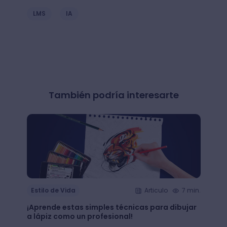
LMS
IA
También podría interesarte
Estilo de Vida
Articulo
7 min.
Estil
¡Aprende estas simples técnicas para dibujar
¿Qué 
a lápiz como un profesional!
crear