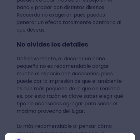
baño y probar con distintos diseños.
Recuerda no exagerar, pues puedes
generar un efecto totalmente contrario al
que deseas.
No olvides los detalles
Definitivamente, al decorar un baño
pequeño no es recomendable cargar
mucho el espacio con accesorios, pues
puede dar la impresión de que el ambiente
es aún más pequeño de lo que en realidad
es, por esta razón es clave saber elegir qué
tipo de accesorios agregar para sacar el
máximo provecho del lugar.
Lo más recomendable al pensar cómo
decorar un baño que cuenta con un