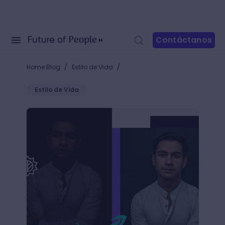
Contáctanos
/
/
Home Blog
Estilo de Vida
Estilo de Vida
¿Cómo aclarar una foto oscura? ¡Logra que una ima