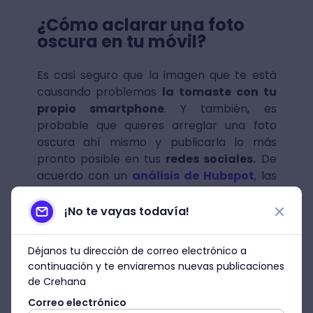
¿Cómo aclarar una foto
oscura en tu móvil?
Es casi seguro que la imagen que te está
causando problemas
la tomaste con tu
propio smartphone
. Y también, es
probable que quieres arreglar una foto
oscura ahí mismo y publicarla lo más
pronto posible en tus
redes sociales.
De
acuerdo con un
análisis de Hubspot
, las
redes sociales son un medio indispensable
para generar
tráfico web
hacia un
¡No te vayas todavía!
determinado sitio en línea. Y para
aprovechar al máximo, la comunicación de
Déjanos tu dirección de correo electrónico a
las RR.SS., es esencial aprender a editar una
continuación y te enviaremos nuevas publicaciones
foto oscura y
utilizar fotografías de
de Crehana
calidad
que reflejen el mensaje que una
Correo electrónico
compañía desea generar en su audiencia.