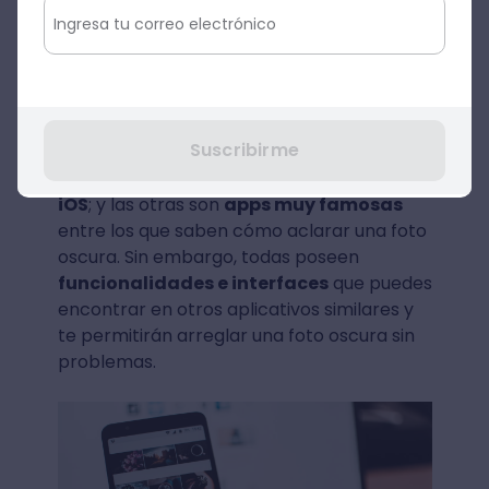
Así, para aclarar una foto oscura con tu
móvil, tienes un
abanico de
posibilidades.
La primera de ellas es la
más básica, la que no requiere que
Suscribirme
descargues nada adicional a lo que ya
tienes en tu
móvil con sistema Android o
iOS
; y las otras son
apps muy famosas
entre los que saben cómo aclarar una foto
oscura. Sin embargo, todas poseen
funcionalidades e interfaces
que puedes
encontrar en otros aplicativos similares y
te permitirán arreglar una foto oscura sin
problemas.