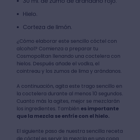
⁣30 ml. de zumo de arándano rojo⁣.
Hielo⁣.
⁣Corteza de limón.
¿Cómo elaborar este sencillo cóctel con
alcohol? Comienza a preparar tu
Cosmopolitan llenando una coctelera con
hielos. Después añade el vodka, el
cointreau y los zumos de lima y arándanos.⁣
A continuación, agita este trago sencillo en
la coctelera durante al menos 10 segundos.
Cuanto más la agites, mejor se mezclarán
los ingredientes. También
es importante
que la mezcla se enfríe con el hielo.⁣⁣
El siguiente paso de nuestra sencilla receta
de cóctel es servir la mezcla en una copa