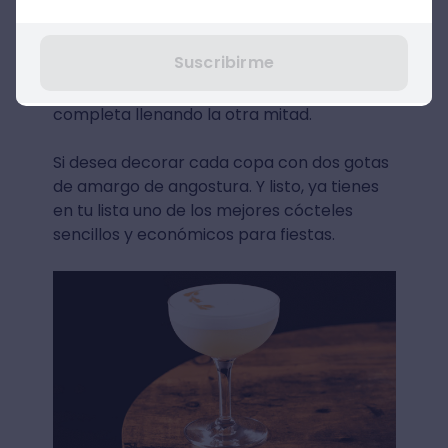
A continuación, licua el cóctel de pisco
durante cinco segundos.⁣ Finalmente, sirve
Suscribirme
en dos tiempos: primero servir la copa
hasta la mitad y haz una pausa, y luego
completa llenando la otra mitad.⁣
Si desea decorar cada copa con dos gotas
de amargo de angostura.⁣ Y listo, ya tienes
en tu lista uno de los mejores cócteles
sencillos y económicos para fiestas⁣.