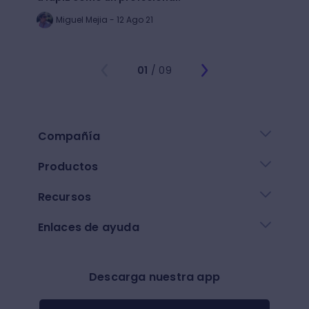
Miguel Mejia - 12 Ago 21
Jo
01
/ 09
Compañía
Productos
Recursos
Enlaces de ayuda
Descarga nuestra app