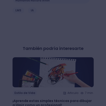
Humanos Natura Avon
LMS
IA
También podría interesarte
Estilo de Vida
Articulo
7 min.
Estil
¡Aprende estas simples técnicas para dibujar
¿Qué 
a lápiz como un profesional!
crear