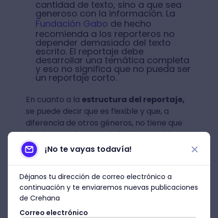
cantidad de texto, sino a que sea
generoso con la información. La
Fundación Gabo
de hecho
recomienda a los reporteros no
depender demasiado del texto
escrito. El reportaje debe
desarrollar una temática completa
y eso no significa que no pueda ser
un reportaje corto.
En cuanto a la
estructura del reportaje,
se puede decir que es flexible y que, a
diferencia de otros géneros, no tiene que
obedecer la famosa pirámide invertida. Por
el contrario,
da lugar a la creatividad, la
¡No te vayas todavía!
atemporalidad, el contraste de
fuentes, etc.
Déjanos tu dirección de correo electrónico a
continuación y te enviaremos nuevas publicaciones
Sin embargo, por lo general, las partes de
de Crehana
un reportaje son:
Correo electrónico