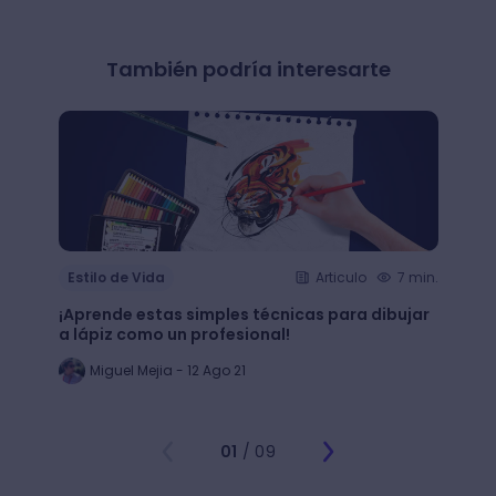
También podría interesarte
Estilo de Vida
Articulo
7 min.
Estil
¡Aprende estas simples técnicas para dibujar
¿Qué 
a lápiz como un profesional!
crear
Miguel Mejia - 12 Ago 21
Jo
01
/ 09