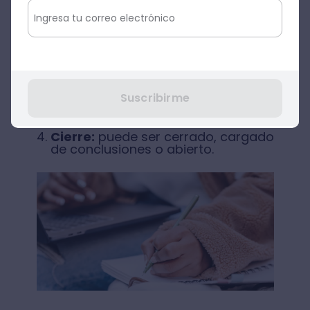
Nombre:
título
Introducción:
lead (párrafo
introductorio) y sumario
Cuerpo del reportaje:
investigación del tema, el grueso
Suscribirme
de la información
Cierre:
puede ser cerrado, cargado
de conclusiones o abierto.