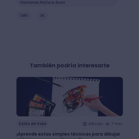
Humanos Natura Avon
LMS
IA
También podría interesarte
Estilo de Vida
Articulo
7 min.
Estil
¡Aprende estas simples técnicas para dibujar
¿Qué 