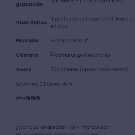
EOS Movie - Full HD 1920 x 1080p
grabación
11 puntos de enfoque con 9 sensore
Visor óptico
en cruz
Pantalla
Extraíble LCD 3”
Cámara
Costo
700 dólares (aproximadamente)
Le damos 2 flashes de 5
📸📸📷📷📷
¿Con cuál te quedas? Las 4 marcas son
muy amigables, cada una tiene sus