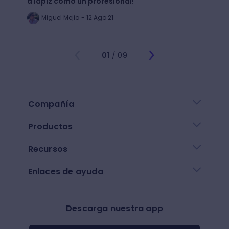
a lápiz como un profesional!
crear
Miguel Mejia - 12 Ago 21
Jo
01
/ 09
Compañía
Productos
Recursos
Enlaces de ayuda
Descarga nuestra app