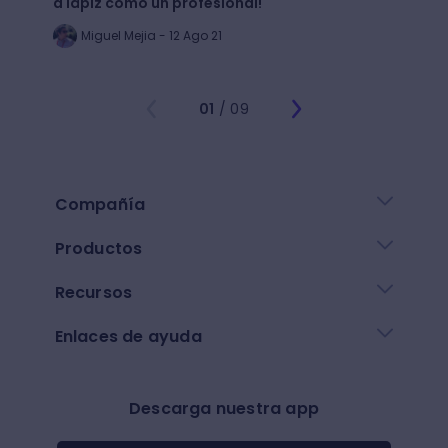
a lápiz como un profesional!
crear
Miguel Mejia - 12 Ago 21
Jo
01
/ 09
Compañía
Productos
Recursos
Enlaces de ayuda
Descarga nuestra app