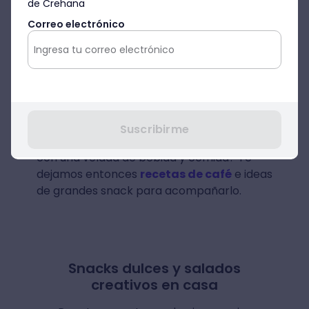
de Crehana
prensa francesa.
Correo electrónico
Si decides inclinarte por el café en grano
para moler, es esencial que empieces a
conocer los
tipos de granos de café
,
porque cada uno de ellos va a significar un
resultado diferente.
Suscribirme
¿Quieres sorprender a tus amigos y amigas
con una velada de bebida y comida? Te
dejamos entonces
recetas de café
e ideas
de grandes snack para acompañarlo.
Snacks dulces y salados
creativos en casa