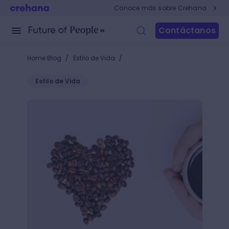
Conoce más sobre Crehana
Contáctanos
/
/
Home Blog
Estilo de Vida
Estilo de Vida
¿Café en granos o molido? Descubre cuál es el indic