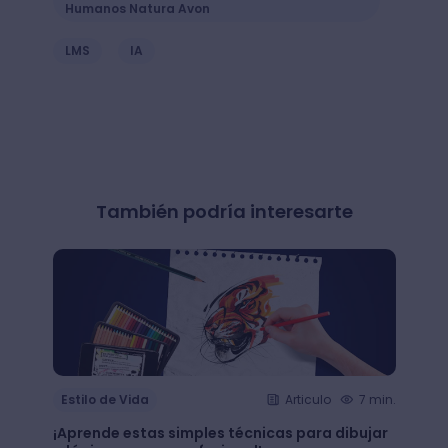
Humanos Natura Avon
LMS
IA
También podría interesarte
Estilo de Vida
Articulo
7 min.
Estil
¡Aprende estas simples técnicas para dibujar
¿Qué 