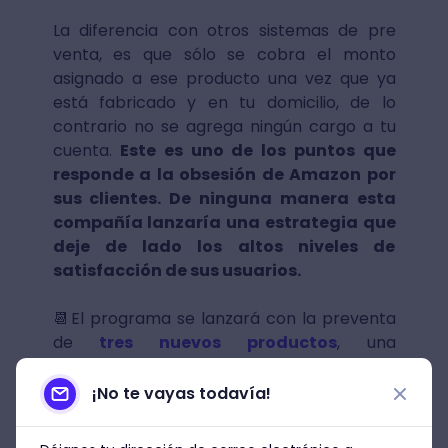
La diferencia con otros sistemas de pre
venta, es que sólo se cobra el monto
asignado a ese producto una vez que ya
está fabricado y en tu domicilio, de lo
contrario no se agrega ningún cargo a tu
cuenta.
Este es uno de los puntos que
responde a la obsesión de Amazon por
sus clientes. De ninguna manera esta
compañía lanzaría una estrategia que
deje de lado los altos niveles de
satisfacción de sus usuarios.
📆El programa se lanzará con la preventa
de
tres nuevos productos
, una
impresora de post-its,
una
balanza
ideal para la cocina
y un
reloj de pared
¡No te vayas todavía!
inteligente
, todos estos elementos serán
compatibles con Alexa.
La fecha límite de