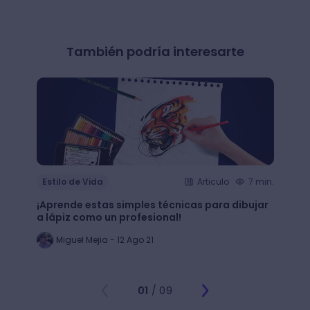
También podría interesarte
Estilo de Vida
Articulo
7 min.
Estil
¡Aprende estas simples técnicas para dibujar
¿Qué 
a lápiz como un profesional!
crear
Miguel Mejia - 12 Ago 21
Jo
01
/ 09