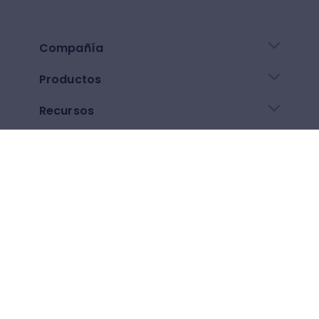
Compañía
Productos
Recursos
Enlaces de ayuda
Descarga nuestra app
Google play
App Store