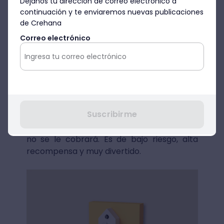
Déjanos tu dirección de correo electrónico a
reserva es el 19 de marzo 8:59 (GMT-8).
continuación y te enviaremos nuevas publicaciones
de Crehana
De acuerdo con el anuncio de
Amazon
, el
Correo electrónico
sistema de pagos funcionará de la
siguiente manera:
Cuando realice un pedido por adelantado,
fijará un precio especial y solo se le
cobrará cuando el producto se envíe. Si no
Suscribirme
se cumple el objetivo del pedido
anticipado, el producto no se construirá y
no se le cobrará. Es de bajo riesgo, alta
recompensa y muy divertido.