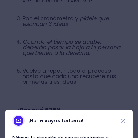
vez de decirlas a viva voz.
Pon el cronómetro y
pídele que
escriban 3 ideas
Cuando el tiempo se acabe,
deberán
pasar la hoja a la persona
que tienen a la derecha.
Vuelve a repetir todo el proceso
hasta que cada uno recupere sus
primeras tres ideas.
¿Por qué 635?
¡No te vayas todavía!
El método 4x4 o brainwriting 635 sólo
demorará 20 minutos, en los que
Déjanos tu dirección de correo electrónico a