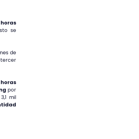
e horas
sto se
ones de
tercer
 horas
ng
por
3,1 mil
ntidad