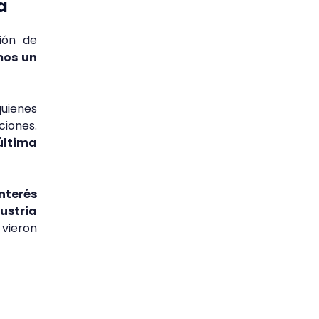
a
ión de
mos un
uienes
ciones.
última
nterés
ustria
vieron