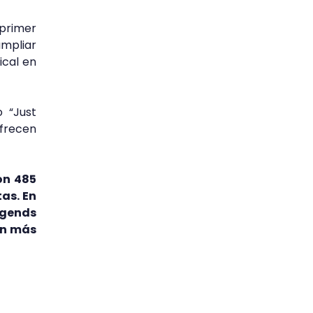
 primer
ampliar
ical en
 “Just
ofrecen
n 485
as. En
egends
on más