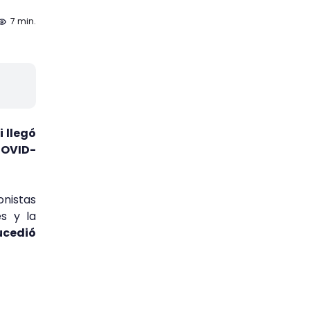
7 min.
i llegó
COVID-
nistas
s y la
ucedió