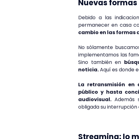
Nuevas formas 
Debido a las indicaci
permanecer en casa con
cambio en las formas 
No sólamente buscamos 
implementamos las famos
Sino también en
búsqu
noticia.
Aquí es donde e
La retransmisión en 
público y hasta conc
audiovisual.
Además su
obligada su interrupción 
Streaming: lo m