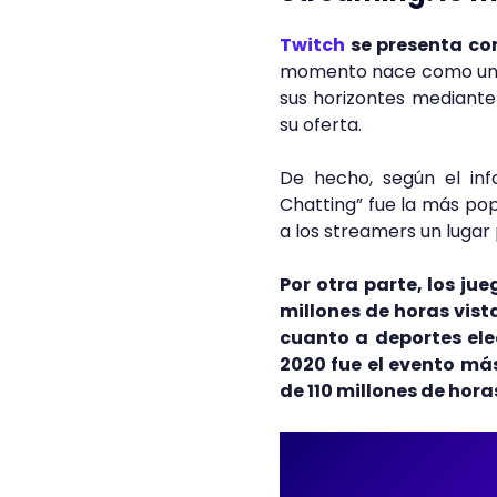
Twitch
se presenta com
momento nace como un t
sus horizontes mediante 
su oferta.
De hecho, según el inf
Chatting” fue la más pop
a los streamers un lugar
Por otra parte, los ju
millones de horas vist
cuanto a deportes el
2020 fue el evento má
de 110 millones de hor