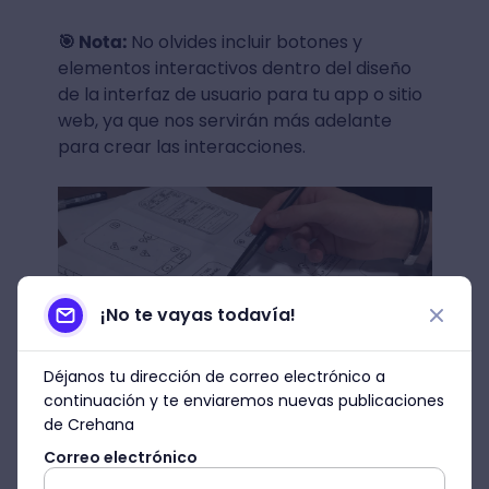
🎯 Nota:
No olvides incluir botones y
elementos interactivos dentro del diseño
de la interfaz de usuario para tu app o sitio
web, ya que nos servirán más adelante
para crear las interacciones.
¡No te vayas todavía!
Déjanos tu dirección de correo electrónico a
continuación y te enviaremos nuevas publicaciones
de Crehana
Correo electrónico