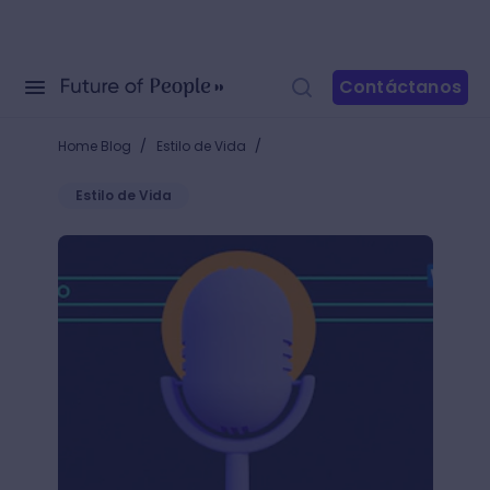
Contáctanos
/
/
Home Blog
Estilo de Vida
Estilo de Vida
Aprende cómo activar el micrófono en Word y escrib