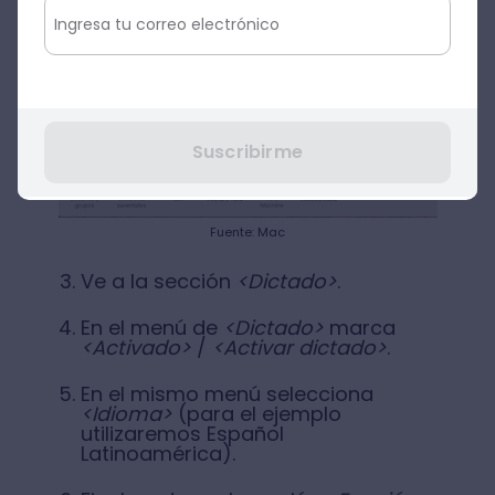
Suscribirme
Fuente: Mac
Ve a la sección
<Dictado>
.
En el menú de
<Dictado>
marca
<Activado>
/
<Activar dictado>
.
En el mismo menú selecciona
<Idioma>
(para el ejemplo
utilizaremos Español
Latinoamérica).