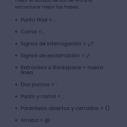
mejor el dictado de voz de Word al
estructurar mejor tus frases.
Punto final = .
Coma = ,
Signos de interrogación = ¿?
Signos de exclamación = ¡!
Retroceso o Backspace = nueva
línea
Dos puntos = :
Punto y coma = ;
Paréntesis abiertos y cerrados = ()
Arroba = @