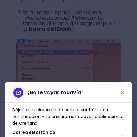
En tu menú Apple selecciona
<Preferencias del Sistema>
(o
también el icono del engranaje en
la
barra del Dock
).
¡No te vayas todavía!
Fuente: Mac
Déjanos tu dirección de correo electrónico a
Una vez ahí, le das clic en
continuación y te enviaremos nuevas publicaciones
<
Teclado
>.
de Crehana
Correo electrónico