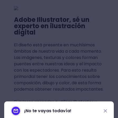
Adobe Illustrator, sé un
experto en ilustración
digital
El diseño está presente en muchísimos
ámbitos de nuestra vida a cada momento.
Las imágenes, texturas y colores forman
puentes entre nuestras ideas y el impacto
con los espectadores. Para esto resulta
primordial tener los conocimientos sobre
composición, dibujo y color, de esta forma
podemos obtener resultados impactantes.
Si quieres aprender a utilizar Illustrator y
sacarle el mayor provecho posible con
¡No te vayas todavía!
atajos y tips que te permitan ser más