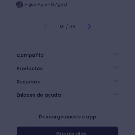
Miguel Mejia - 12 Ago 21
Jo
01
/ 09
Compañía
Productos
Recursos
Enlaces de ayuda
Descarga nuestra app
Google play