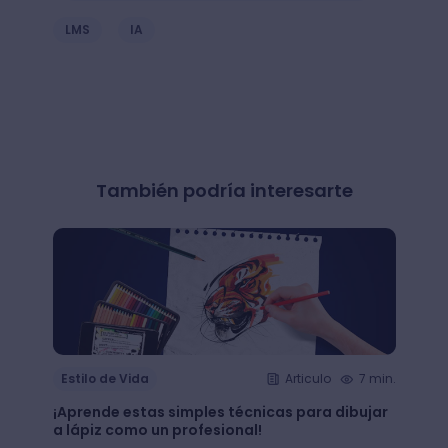
LMS
IA
También podría interesarte
Estilo de Vida
Articulo
7 min.
Estil
¡Aprende estas simples técnicas para dibujar
¿Qué 
a lápiz como un profesional!
crear