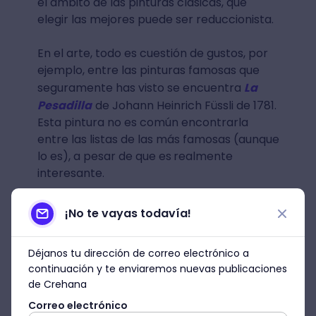
el ámbito de las pinturas clásicas, que
elegir las mejores puede ser reduccionista.
En el arte, todo es cuestión de gustos, por
ejemplo, entre las pinturas famosas que
seguramente has visto se encuentra
La
Pesadilla
de Johann Heinrich Füssli de 1781.
Esta pintura no es común encontrarla
entre las listas de las más famosas (aunque
lo es), a pesar de que es
realmente
interesante.
¡No te vayas todavía!
Déjanos tu dirección de correo electrónico a
continuación y te enviaremos nuevas publicaciones
de Crehana
Correo electrónico