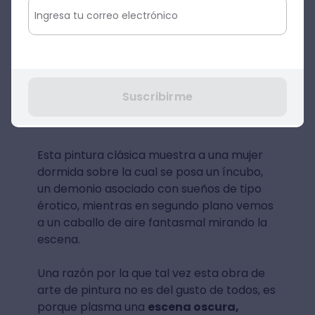
Suscribirme
Fuente: Wikimedia commons
Esta pintura clásica muestra a una mujer
dormida sobre la cual se posa un íncubo,
un demonio asociado con sueños de tipo
érotico, mientras en segundo plano vemos
a un caballo de aire fantasmal mirando la
escena.
Una razón por la que tal vez esta obra de
arte de pintura no es del gusto de todos, es
porque plasma una
escena oscura,