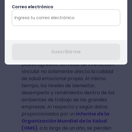
beneficios que están incluidos en los
Correo electrónico
planes de bienestar integral de la
empresa.
Aquí se hace referencia a la
incorporación de sesiones de
Psicoterapia y coaching emocional y
corporativo para brindarles a las
personas las suficientes herramientas
para manejar estas situaciones y
Suscribirme
mejorar aspectos de su personalidad
pasivo agresiva. Su modo de interacción
vincular no solamente afecta la calidad
de salud emocional propia. Al mismo
tiempo, los niveles de bienestar,
desempeño y rendimiento dentro de los
ambientes de trabajo de las grandes
empresas. Al respecto y según datos
proporcionados por un
informe de la
Organización Mundial de la Salud
(OMS)
, a lo largo de un año, se pierden