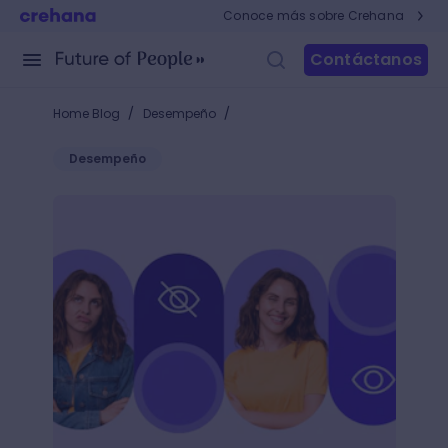
Conoce más sobre Crehana
Contáctanos
/
/
Home Blog
Desempeño
Desempeño
¿Cómo abordar una personalidad pasivo agresiva y m