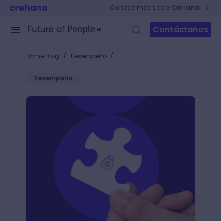
Conoce más sobre Crehana
Contáctanos
/
/
Home Blog
Desempeño
Desempeño
Esquema de compensación variable: el pago adiciona