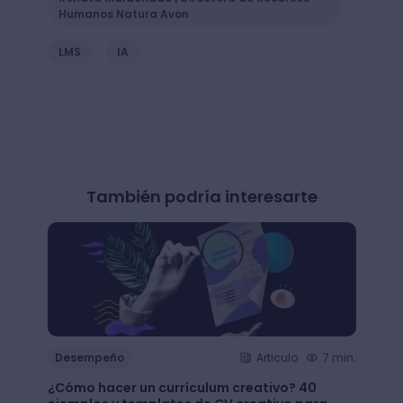
Humanos Natura Avon
LMS
IA
También podría interesarte
Desempeño
Articulo
7 min.
Dese
¿Cómo hacer un currículum creativo? 40
Apren