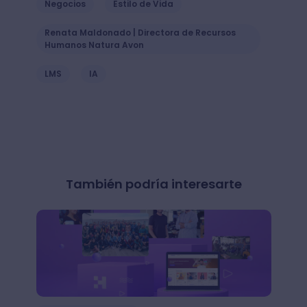
Negocios
Estilo de Vida
Renata Maldonado | Directora de Recursos
Humanos Natura Avon
LMS
IA
También podría interesarte
Histo