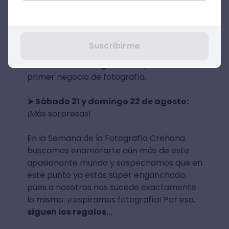
desde cero.
➤ Jueves 19 de agosto:
Retoque
fotográfico de cero a ninja.
Suscribirme
➤ Viernes 20 de agosto:
Emprende tu
primer negocio de fotografía.
➤ Sábado 21 y domingo 22 de agosto:
¡Más sorpresas!
En la Semana de la Fotografía Crehana
buscamos enamorarte aún más de este
apasionante mundo y sospechamos que en
este punto ya estás súper enganchado,
pues a nosotros nos sucede exactamente
lo mismo: ¡respiramos fotografía! Por eso,
siguen los regalos…