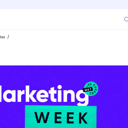
/
ntes
el Marketing en Crehana! Conoce todos los hacks que ten