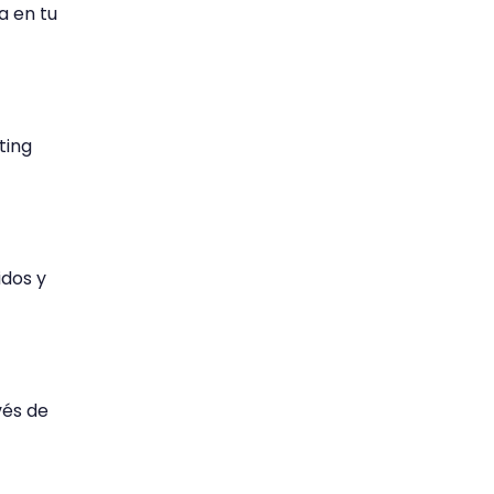
a en tu
ting
idos y
.
vés de