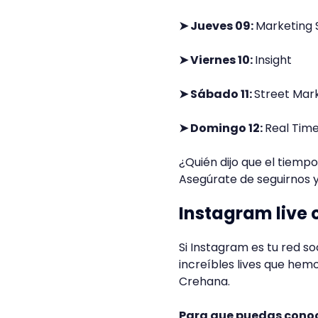
➤ Jueves 09:
Marketing 
➤ Viernes 10:
Insight
➤ Sábado 11:
Street Mar
➤ Domingo 12:
Real Tim
¿Quién dijo que el tiemp
Asegúrate de seguirnos y
Instagram live 
Si Instagram es tu red so
increíbles lives que hem
Crehana.
Para que puedas conoc