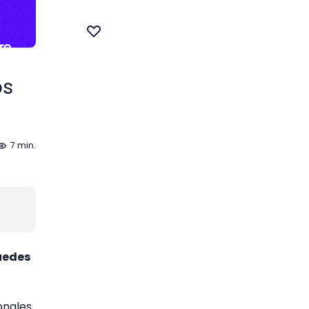
os
7 min.
uedes
onales