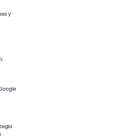
ess y
o.
 Google
tegia
s