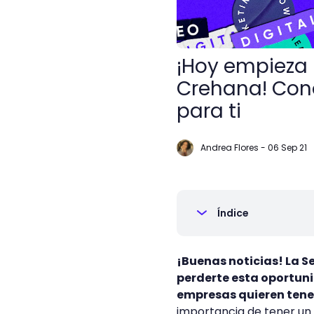
¡Hoy empieza 
Crehana! Con
para ti
Andrea Flores
-
06 Sep 21
Índice
¡Buenas noticias! La 
perderte esta oportuni
empresas quieren tene
importancia de tener un