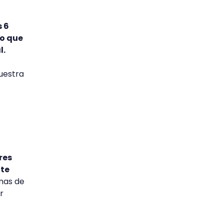
s 6
eo que
l.
uestra
res
nte
mas de
r