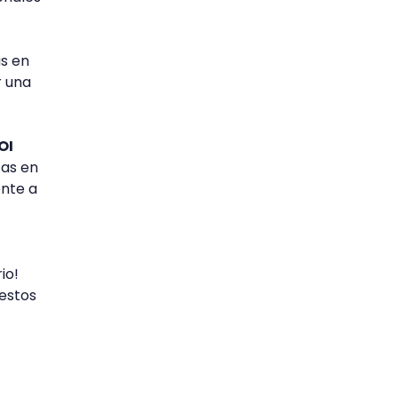
as en
r una
OI
tas en
ente a
io!
 estos