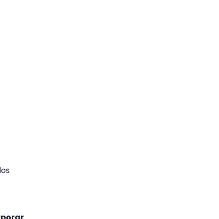
los
rporar