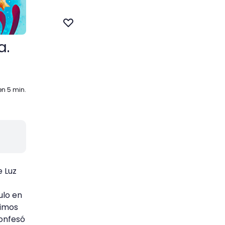
a.
en 5 min.
e Luz
ulo en
dimos
confesó