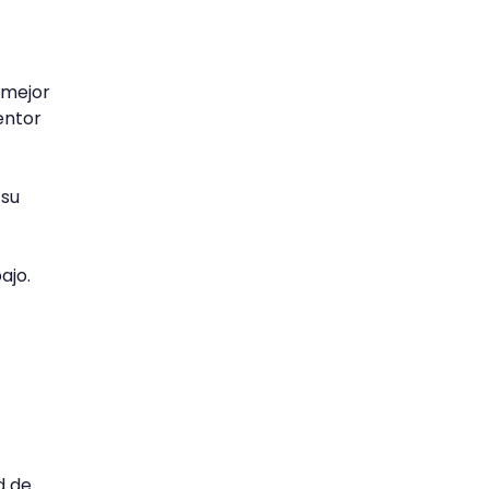
 mejor
entor
 su
ajo.
d de