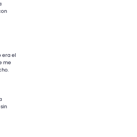
a
 con
 era el
ue me
cho.
a
sin