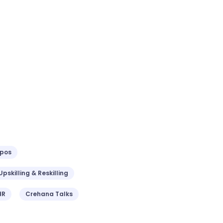
ipos
Upskilling & Reskilling
HR
Crehana Talks