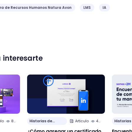
ora de Recursos Humanos Natura Avon
LMS
IA
 interesarte
ulo
8
Historias de
Articulo
4
Historias
min.
Clientes
min.
Clientes
¿Cómo agregar un certificado
Encuentr