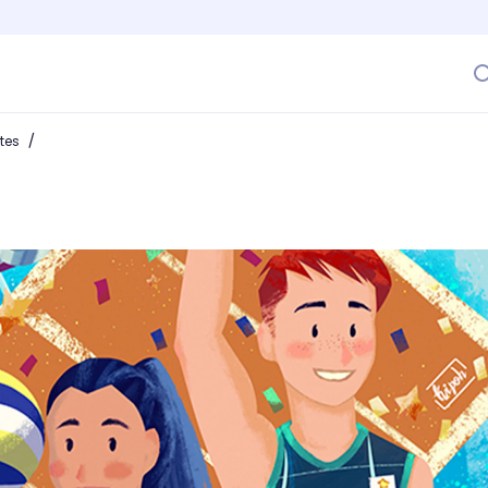
/
ntes
co que hizo historia. ¡Conócela!