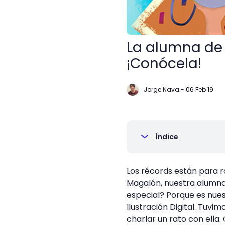
La alumna de 
¡Conócela!
Jorge Nava
-
06 Feb 19
Índice
Los récords están para ro
Magalón, nuestra alumna 
especial? Porque es nue
Ilustración Digital. Tuvi
charlar un rato con ella.