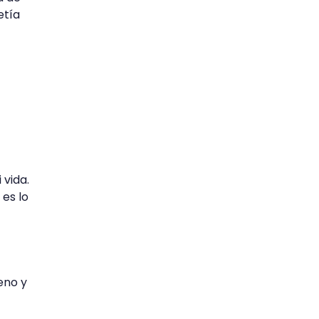
etía
 vida.
 es lo
eno y