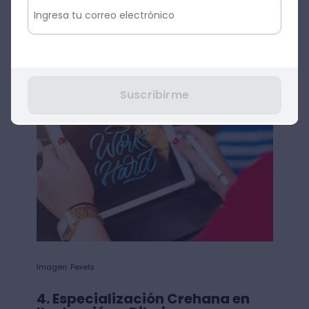
Webcomics
➤
Sílabo de la especialización en
Ilustración Digital
Suscribirme
Imagen: Pexels
4. Especialización Crehana en