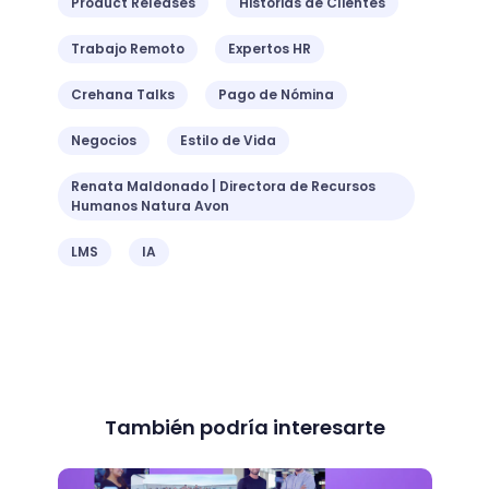
Product Releases
Historias de Clientes
Trabajo Remoto
Expertos HR
Crehana Talks
Pago de Nómina
Negocios
Estilo de Vida
Renata Maldonado | Directora de Recursos
Humanos Natura Avon
LMS
IA
También podría interesarte