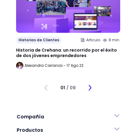
Histo
Historias de Clientes
Articulo
8 min.
¿Cómo
Historia de Crehana: un recorrido por el éxito
Linked
de dos jóvenes emprendedores
emple
Alexandra Carranza - 17 Ago 22
Al
01
/ 09
Compañía
Productos