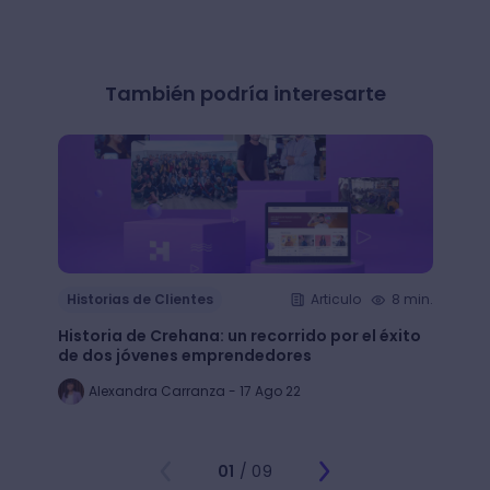
También podría interesarte
Histo
Historias de Clientes
Articulo
8 min.
¿Cómo
Historia de Crehana: un recorrido por el éxito
Linked
de dos jóvenes emprendedores
emple
Alexandra Carranza - 17 Ago 22
Al
01
/ 09