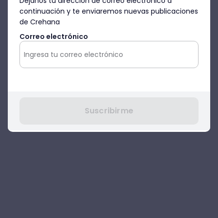
Déjanos tu dirección de correo electrónico a
en casa.
continuación y te enviaremos nuevas publicaciones
de Crehana
Nos encantaría ver todo lo que aprenden
Correo electrónico
en clase, pueden subir sus
creaciones (personajes, canciones,
manualidades) a Instagram, etiquetando a
@crehanacom
¡Los esperamos y nos vemos en vivo!
Suscribirme