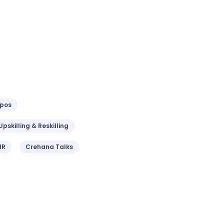
ipos
Upskilling & Reskilling
HR
Crehana Talks