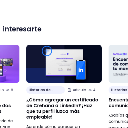
 interesarte
ulo
8
Historias de
Articulo
4
Historias
min.
Clientes
min.
Clientes
¿Cómo agregar un certificado
Encuentr
e dos
de Crehana a LinkedIn? ¡Haz
comunica
s
que tu perfil luzca más
¿Sabías q
empleable!
oria de
comunica
Aprende cómo agregar un
s que
marca se