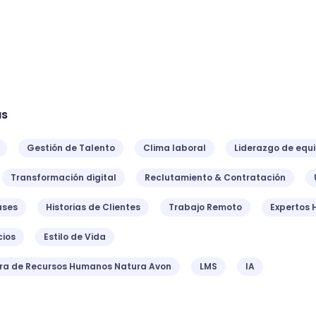
as
Gestión de Talento
Clima laboral
Liderazgo de equ
Transformación digital
Reclutamiento & Contratación
ases
Historias de Clientes
Trabajo Remoto
Expertos 
ios
Estilo de Vida
ora de Recursos Humanos Natura Avon
LMS
IA