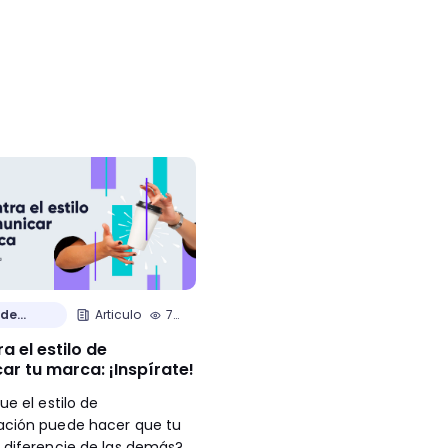
 de
Articulo
7
Historias de
Articulo
min.
Clientes
a el estilo de
¿Qué significa el nuevo log
r tu marca: ¡Inspírate!
Crehana?
ue el estilo de
¿Sabes de qué está compuesto
ción puede hacer que tu
nuestro nuevo logo? Aquí te
 diferencie de las demás?