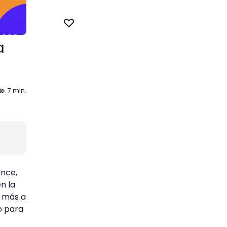
a
7 min.
once,
n la
o más a
o para