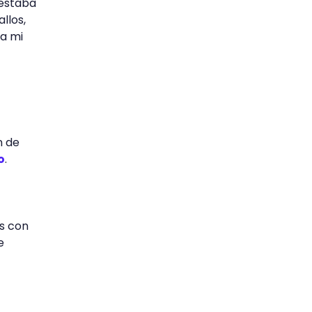
 estaba
llos,
ra mi
n de
o
.
s con
e