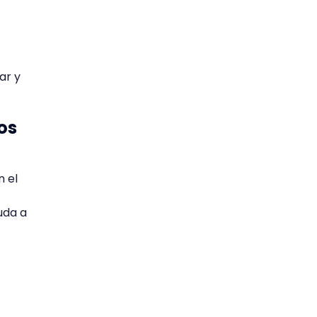
ar y
os
n el
uda a