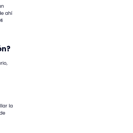
un
de ahí
Mi
ón?
rio,
lar la
 de