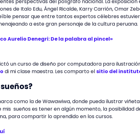
rentes perspectivas del polígrafo nacional. La exposición
nes de Italo Edu, Ángel Ricalde, Karry Carrión, Omar Zeba
íble pensar que entre tantos expertos célebres estuvie
enajeando a este gran personaje de la cultura peruana.
o Aurelio Denegri: De la palabra al pincel»
ictó un curso de diseño por computadora para ilustració
to
di mi clase maestra. Les comparto el
sitio del institut
s sueños?
marca como la de Wawawiwa, donde pueda ilustrar viñeta
 mis sueños es tener en algún momento, la posibilidad d
na, para compartir lo aprendido en los cursos.
uí