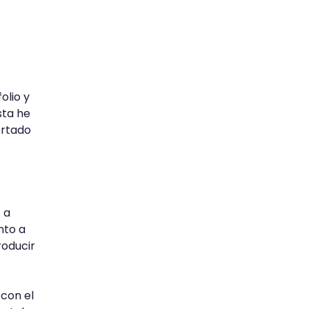
olio y
sta he
ortado
 a
nto a
roducir
 con el