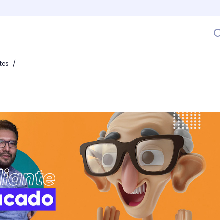
/
ntes
ad, un alumno de otra dimensión