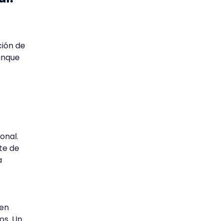
ción de
aunque
onal.
te de
a
len
os. Un