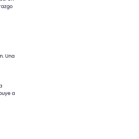
erazgo
n. Una
a
ibuye a