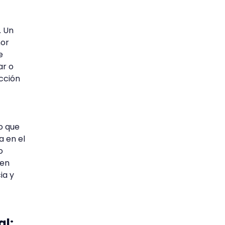
. Un
nor
e
ar o
acción
no que
a en el
o
 en
ia y
al: