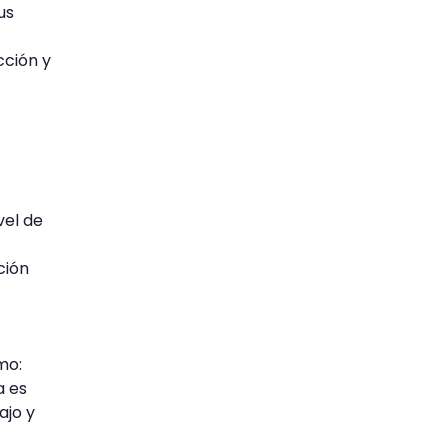
us
cción y
vel de
ción
mo:
a es
ajo y