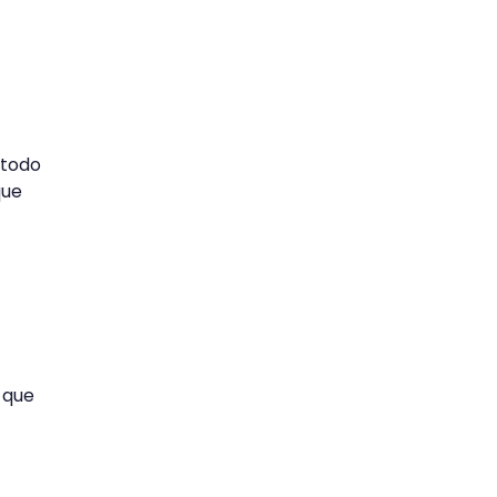
étodo
que
 que