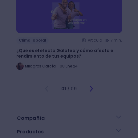
Clima
Clima laboral
Articulo
7 min.
La Im
¿Qué es el efecto Galatea y cómo afecta el
Reten
rendimiento de tus equipos?
Mejor
Milagros García - 08 Ene 24
ST
01
/ 09
Compañía
Productos