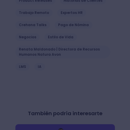
Product Releases
Historias de Clientes
Trabajo Remoto
Expertos HR
Crehana Talks
Pago de Nómina
Negocios
Estilo de Vida
Renata Maldonado | Directora de Recursos
Humanos Natura Avon
LMS
IA
También podría interesarte