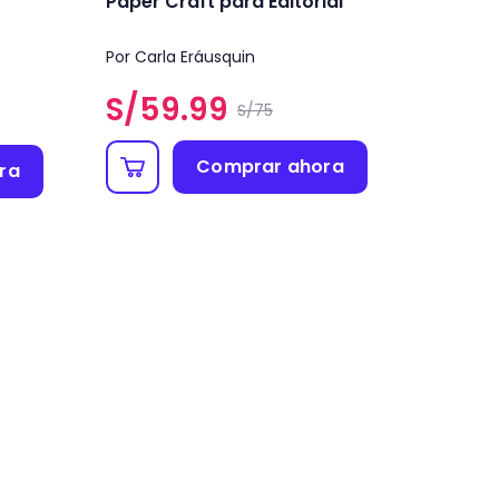
Paper Craft para Editorial
Por Carla Eráusquin
S/
59.99
S/75
Comprar ahora
ra