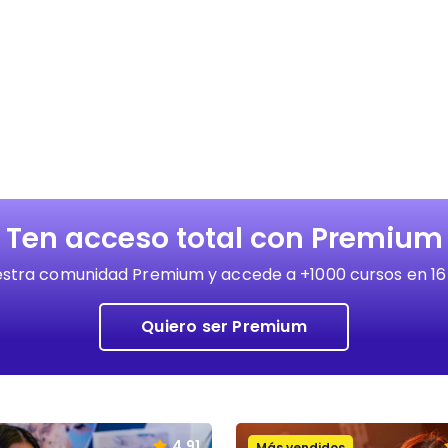
Ten acceso total con Premium
stra comunidad Premium y accede a +1000 cursos en 16
Quiero ser Premium
4.91
Más vendidos