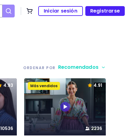
Iniciar sesión
Registrarse
Recomendados
ORDENAR POR
4.93
4.91
Más vendidos
10536
2236