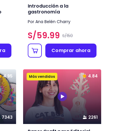
Introducción a la
o
gastronomía
Por Ana Belén Charry
S/
59.99
S/150
ra
Comprar ahora
4.95
4.84
Más vendidos
7343
2261