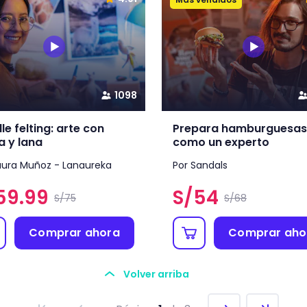
1098
le felting: arte con
Prepara hamburguesas
a y lana
como un experto
aura Muñoz - Lanaureka
Por Sandals
59.99
S/
54
S/75
S/68
Comprar ahora
Comprar aho
Volver arriba