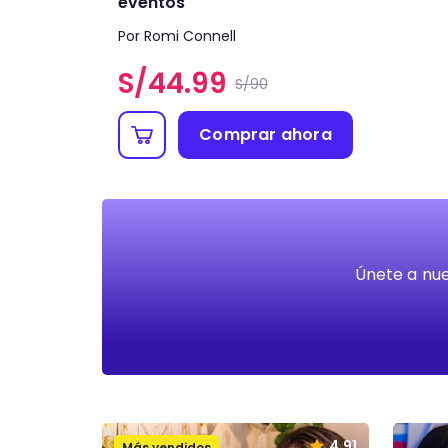
eventos
Por Romi Connell
S/
44.99
S/90
Comprar ahora
Únete a nue
4.91
Más vendidos