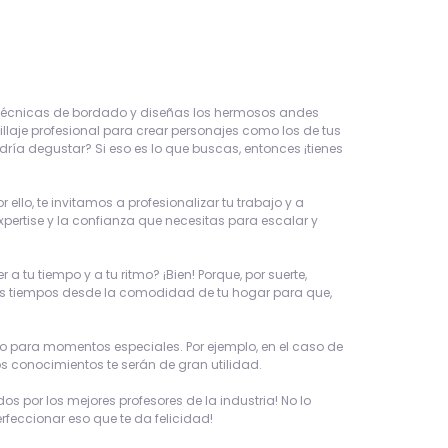
s técnicas de bordado y diseñas los hermosos andes
llaje profesional para crear personajes como los de tus
odría degustar? Si eso es lo que buscas, entonces ¡tienes
llo, te invitamos a profesionalizar tu trabajo y a
xpertise y la confianza que necesitas para escalar y
tu tiempo y a tu ritmo? ¡Bien! Porque, por suerte,
 tus tiempos desde la comodidad de tu hogar para que,
a o para momentos especiales. Por ejemplo, en el caso de
s conocimientos te serán de gran utilidad.
 por los mejores profesores de la industria! No lo
rfeccionar eso que te da felicidad!