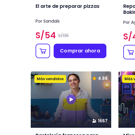
El arte de preparar pizzas
Repo
Baki
Por Sandals
Por A
S/
54
S/
S/135
Comprar ahora
4.88
Más vendidos
Más 
1667