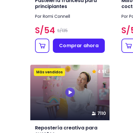
Pastelería francesa para
Mixol
principiantes
coct
Por Romi Connell
Por P
S/
54
S/
S/135
Comprar ahora
4.91
Más vendidos
7110
Repostería creativa para