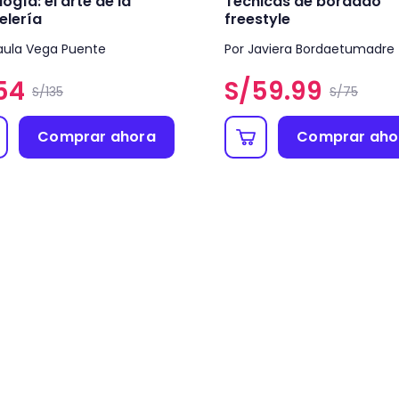
ogía: el arte de la
Técnicas de bordado
elería
freestyle
aula Vega Puente
Por Javiera Bordaetumadre
54
S/
59.99
S/135
S/75
Comprar ahora
Comprar aho