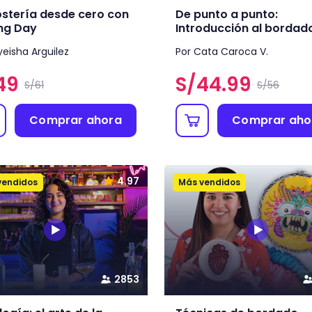
stería desde cero con
De punto a punto:
ng Day
Introducción al bordad
yeisha Arguilez
Por Cata Caroca V.
49
S/
44.99
S/61
S/56
Comprar ahora
Comprar aho
4.97
vendidos
Más vendidos
2853