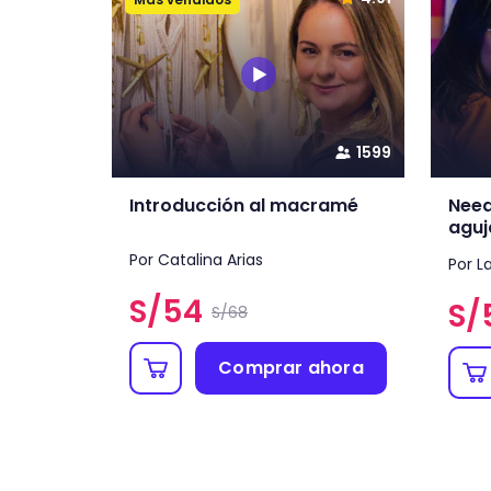
1599
Introducción al macramé
Need
aguj
Por Catalina Arias
Por L
S/
54
S/
S/68
Comprar ahora