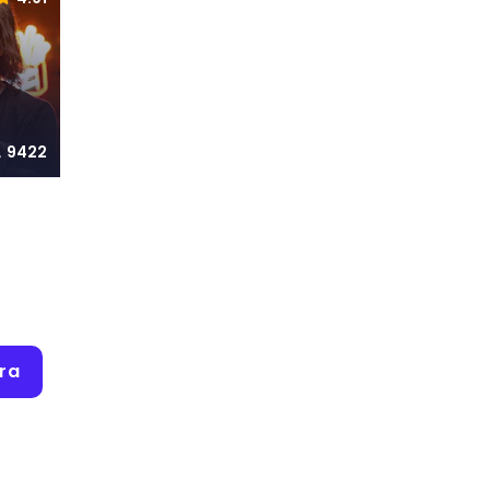
9422
ra