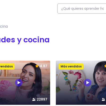
cina
des y cocina
4.87
vendidos
Más vendidos
22897