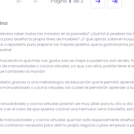
Página
1
de 3
ina
prendas roben todas las miradas en la pasarela? ¿Qué tal si pruebas la
a para diseñar tu propia línea de muebles? ¿Y qué opinas sobre el maqui
cina o repostería para preparar los mejores platillos que la gastronomía p
nline!
ciendo lo que más nos gusta, solo es mejor si podemos vivir de ello. Por e
de manualidades y cocina virtuales, ya que, con ellos, podrás tener el e
que contárselo al mundo!
stería gracias a una metodología de educación que te permitió aprender a 
e manualidades y cocina virtuales, los cuales te permitirán aprender a
de manualidades y cocina virtuales podrán ser muy útiles para tu día a dí
as o en el caso de que quieras cocinar una hermosa cena navideña, esto
 de manualidades y cocina virtuales que han sido especialmente diseñados
 la confianza necesaria para abrir tu propio negocio o para empezar a pe