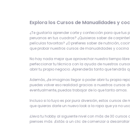
Explora los
Cursos de Manualidades y coc
¿Te gustaría aprender corte y confección para que tus 
peruanos en tus cuadros? ¿Quisieras saber de carpinterí
películas favoritas? ¿O prefieres saber de nutrición, co
que probar nuestros cursos de manualidades y cocina o
No hay nada mejor que aprovechar nuestro tiempo libre ha
perfeccionar tu técnica con la ayuda de nuestros cursos 
abrir tu propio negocio. ¡Aprenderás tanto que tendrás 
Además, ¿te imaginas llegar a poder abrir tu propia repo
puedes volver eso realidad gracias a nuestros cursos d
eventualmente, puedas trabajar de lo que tanto amas.
Incluso si lo tuyo es por pura diversión, estos cursos 
que quieras darle un nuevo look a la ropa que ya no us
¡Lleva tu hobby al siguiente nivel con más de 30 cursos
pienses más. ¡Estás a un clic de comenzar a desarrollar