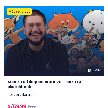
4.88
Más vendidos
11233
Supera el bloqueo creativo: Ilustra tu
sketchbook
Por Jota Ilustra
S/
59.99
S/75