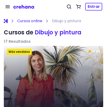
Entrar
Cursos online
Dibujo y pintura
Cursos de
Dibujo y pintura
17
Resultados
4.88
Más vendidos