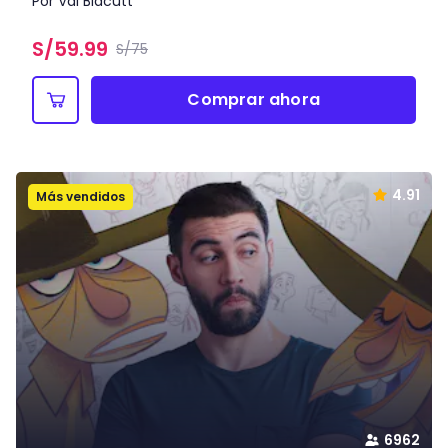
Por Val Blacutt
S/
59.99
S/75
Comprar ahora
4.91
Más vendidos
6962