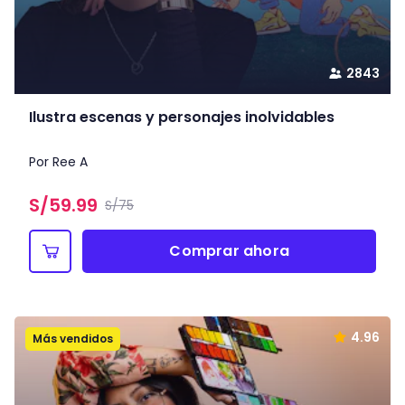
2843
Ilustra escenas y personajes inolvidables
Por Ree A
S/
59.99
S/75
Comprar ahora
4.96
Más vendidos