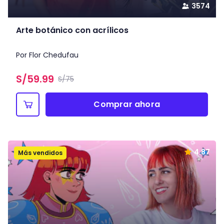
3574
Arte botánico con acrílicos
Por Flor Chedufau
S/
59.99
S/75
Comprar ahora
4.87
Más vendidos