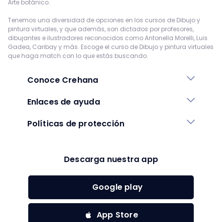
Arte botánico.
Tenemos una diversidad de opciones en los cursos de Dibujo y
pintura virtuales, y que además, son dictados por profesores,
dibujantes e ilustradores reconocidos como Antonella Morelli, Luis
Gadea, Caribay y más. Escoge el curso de Dibujo y pintura virtuales
que haga match con lo que estás buscando.
Conoce Crehana
Enlaces de ayuda
Políticas de protección
Descarga nuestra app
Google play
App Store