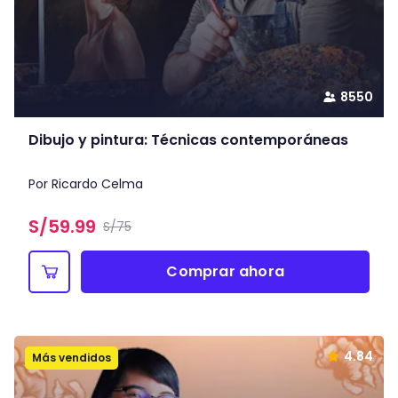
8550
Dibujo y pintura: Técnicas contemporáneas
Por Ricardo Celma
S/
59.99
S/75
Comprar ahora
4.84
Más vendidos