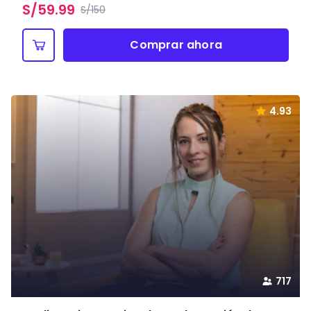
S/
59.99
S/150
Comprar ahora
4.93
717