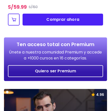
S/
59.99
S/150
Comprar ahora
Ten acceso total con Premium
Únete a nuestra comunidad Premium y accede
a +1000 cursos en 16 categorías.
Quiero ser Premium
4.96