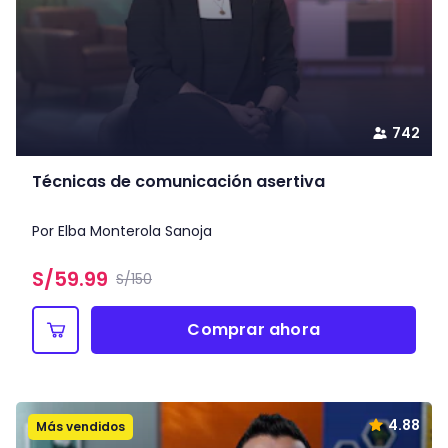
742
Técnicas de comunicación asertiva
Por Elba Monterola Sanoja
S/
59.99
S/150
Comprar ahora
4.88
Más vendidos