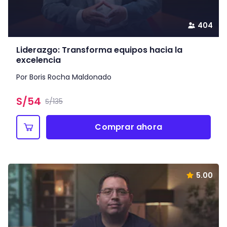
404
Liderazgo: Transforma equipos hacia la
excelencia
Por Boris Rocha Maldonado
S/
54
S/135
Comprar ahora
5.00