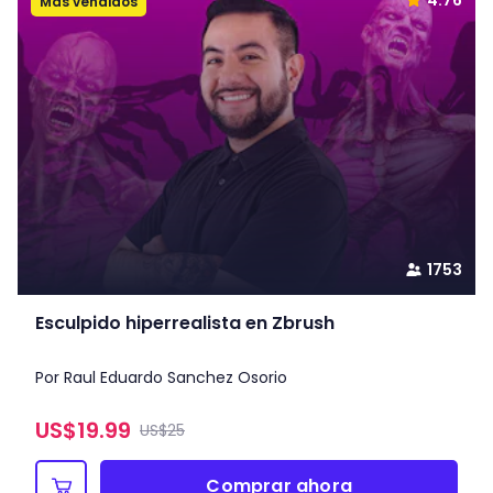
4.76
Más vendidos
1753
Esculpido hiperrealista en Zbrush
Por Raul Eduardo Sanchez Osorio
US$
19.99
US$25
Comprar ahora