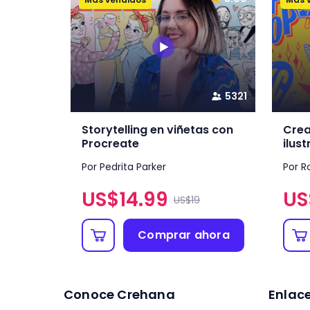
5321
Storytelling en viñetas con
Crea
Procreate
ilus
Por Pedrita Parker
Por 
US$
14.99
US
US$19
Comprar ahora
Conoce Crehana
Enlac