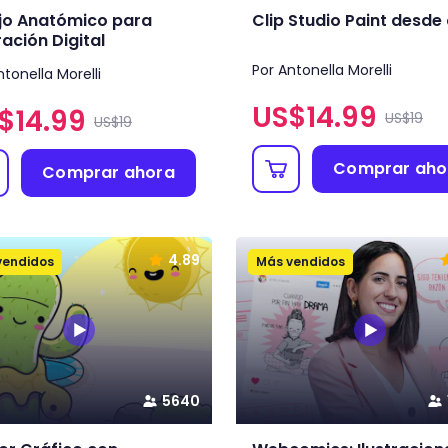
jo Anatómico para
Clip Studio Paint desde
ración Digital
Por Antonella Morelli
ntonella Morelli
US$
14.99
$
14.99
US$19
US$19
Comprar aho
Comprar ahora
4.89
vendidos
Más vendidos
5640