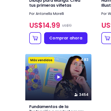
Dibujo para Manga: Crea
Humo
tus primeras viñetas
Illus
Por Antonella Morelli
Por 
US$
14.99
US
US$19
Comprar ahora
4.83
Más vendidos
3454
Fundamentos de la