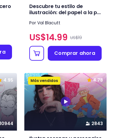
 cero
Descubre tu estilo de
ilustración: del papel a la p...
Por Val Blacutt
US$
14.99
US$19
ra
Comprar ahora
4.95
4.78
Más vendidos
10944
2843