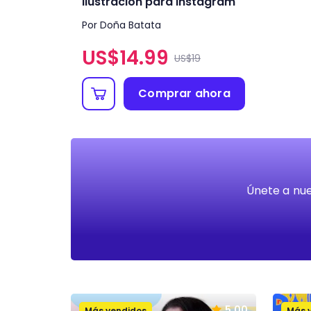
ilustración para Instagram
Por Doña Batata
US$
14.99
US$19
Comprar ahora
Únete a nue
5.00
Más vendidos
Más 