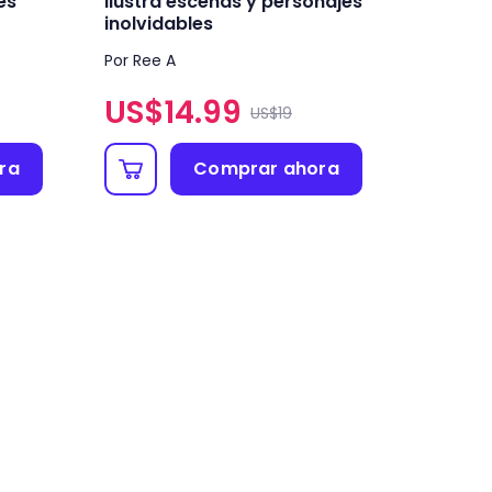
es
Ilustra escenas y personajes
inolvidables
Por Ree A
US$
14.99
US$19
ra
Comprar ahora