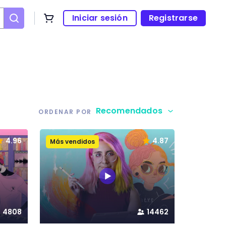
Iniciar sesión
Registrarse
Recomendados
ORDENAR POR
4.96
4.87
Más vendidos
4808
14462