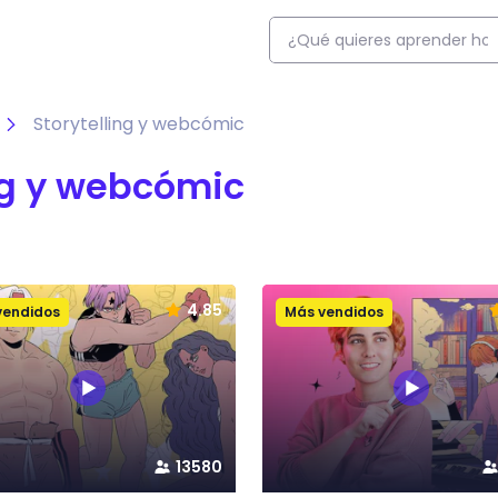
Storytelling y webcómic
ng y webcómic
4.85
vendidos
Más vendidos
13580