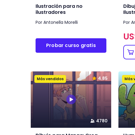
Ilustración para no
Dibu
ilustradores
Ilust
Por Antonella Morelli
Por A
US
Probar curso gratis
4.85
Más vendidos
Más 
4780