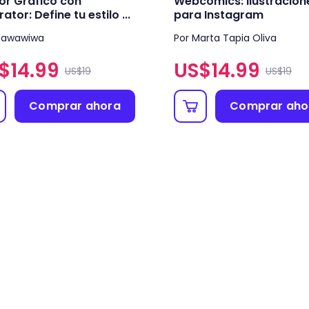
r Gráfico con
Webcomics: Ilustracion
trator: Define tu estilo ...
para Instagram
Wawawiwa
Por Marta Tapia Oliva
$
14.99
US$
14.99
US$19
US$19
Comprar ahora
Comprar aho