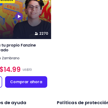
2270
 tu propio Fanzine
trado
Ro Zambrano
$
14.99
US$19
Comprar ahora
es de ayuda
Políticas de protecció