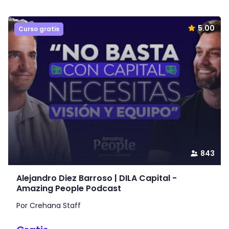
5.00
Curso gratis
843
Alejandro Diez Barroso | DILA Capital -
Amazing People Podcast
Por Crehana Staff