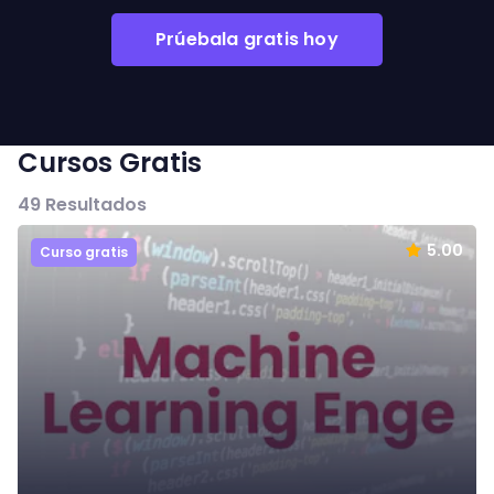
Prúebala gratis hoy
Cursos Gratis
49
Resultados
5.00
Curso gratis