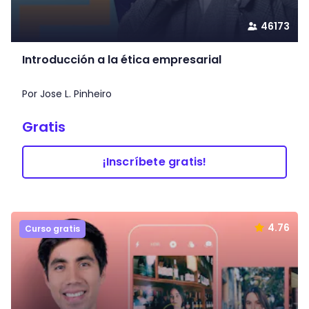
46173
Introducción a la ética empresarial
Por Jose L. Pinheiro
Gratis
¡Inscríbete gratis!
4.76
Curso gratis