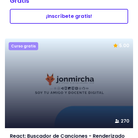
Gratis
¡Inscríbete gratis!
5.00
Curso gratis
270
React: Buscador de Canciones - Renderizado