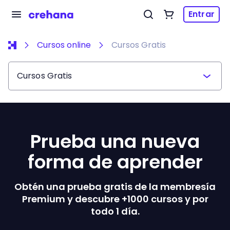
Entrar
Cursos online
Cursos Gratis
Cursos Gratis
Prueba una nueva
forma de aprender
Obtén una prueba gratis de la membresía
Premium y descubre +1000 cursos y por
todo 1 día.