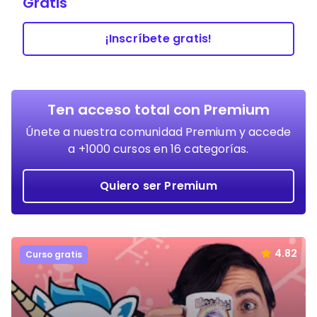
Gratis
¡Inscríbete gratis!
Ten acceso total con Premium
Únete a nuestra comunidad Premium y accede
a +1000 cursos en 16 categorías.
Quiero ser Premium
4.82
Curso gratis