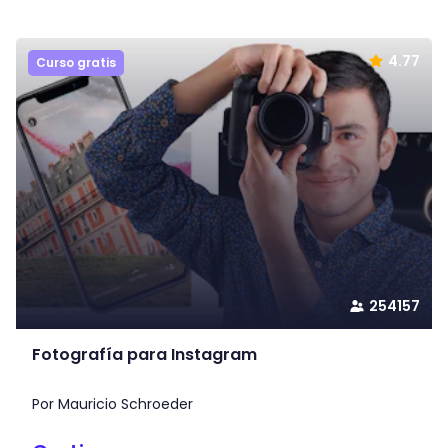
4.77
Curso gratis
254157
Fotografía para Instagram
Por Mauricio Schroeder