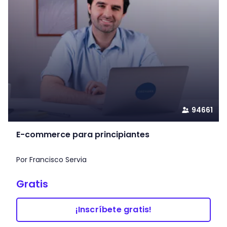
94661
E-commerce para principiantes
Por Francisco Servia
Gratis
¡Inscríbete gratis!