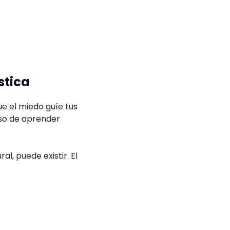
stica
que el miedo guíe tus
eso de aprender
l, puede existir. El