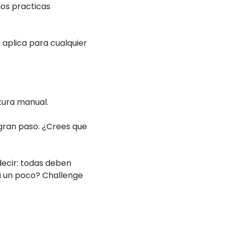
los practicas
aplica para cualquier
itura manual.
n gran paso. ¿Crees que
 decir: todas deben
ca un poco? Challenge