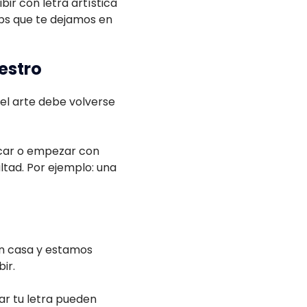
bir con letra artística
ips que te dejamos en
aestro
el arte debe volverse
ticar o empezar con
ultad. Por ejemplo: una
en casa y estamos
ir.
ar tu letra pueden