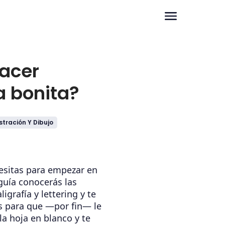
acer
a bonita?
ustración Y Dibujo
esitas para empezar en
 guía conocerás las
ligrafía y lettering y te
s para que —por fin— le
la hoja en blanco y te