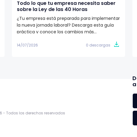
Todo lo que tu empresa necesita saber
sobre la Ley de las 40 Horas
¿Tu empresa está preparada para implementar
la nueva jornada laboral? Descarga esta guía
práctica y conoce los cambios más
importantes de la Ley de las 40 Horas, el
calendario de implementación y las acciones
14/07/2026
0 descargas
que RR.HH. y nómina deben tomar para cumplir
con la reforma.
D
a
6 -
Todos los derechos reservados