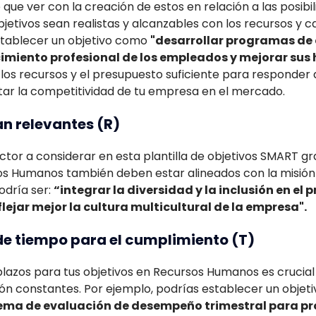
ue ver con la creación de estos en relación a las posibi
jetivos sean realistas y alcanzables con los recursos y c
stablecer un objetivo como
"desarrollar programas de
imiento profesional de los empleados y mejorar sus 
los recursos y el presupuesto suficiente para responder 
ar la competitividad de tu empresa en el mercado.
an relevantes (R)
actor a considerar en esta plantilla de objetivos SMART gr
os Humanos también deben estar alineados con la misión y
odría ser:
“integrar la diversidad y la inclusión en el 
lejar mejor la cultura multicultural de la empresa".
o de tiempo para el cumplimiento (T)
 plazos para tus objetivos en Recursos Humanos es cruci
ón constantes. Por ejemplo, podrías establecer un objet
ema de evaluación de desempeño trimestral para p