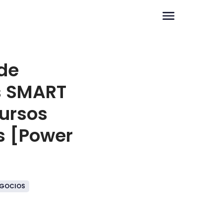
 de
s SMART
ursos
 [Power
GOCIOS