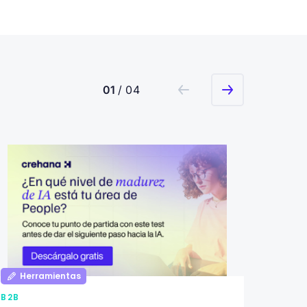
01
/ 04
Herramientas
Her
B2B
B2B