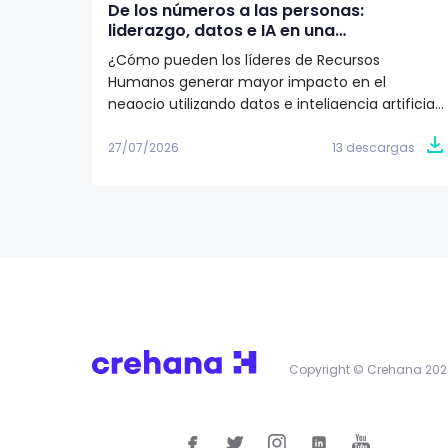
De los números a las personas:
liderazgo, datos e IA en una
organización según Juan Eduardo
¿Cómo pueden los líderes de Recursos
Jaramillo
Humanos generar mayor impacto en el
negocio utilizando datos e inteligencia artificial?
Descarga este artículo editorial y conoce la
visión de Juan Eduardo Jaramillo, VP de Talento
27/07/2026
13 descargas
Humano en Emtelco, sobre el papel del
liderazgo, la cultura y la evidencia para construir
organizaciones más preparadas para el futuro.
Copyright © Crehana 202