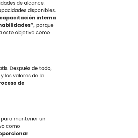
lidades de alcance.
apacidades disponibles.
 capacitación interna
habilidades”,
porque
a este objetivo como
atis. Después de todo,
 los valores de la
proceso de
al para mantener un
ivo como
roporcionar