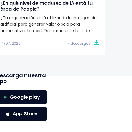
¿En qué nivel de madurez de IA está tu
Qué de
área de People?
Recur
¿Tu organización está utilizando la inteligencia
¿Cómo i
artificial para generar valor o solo para
Recurs
automatizar tareas? Descarga este test de
humano
madurez y descubre en qué etapa se
descubr
encuentra tu área de People. Obtén un plan de
cada et
14/07/2026
7 descargas
11/07/20
acción de 90 días para avanzar hacia una
a tu or
estrategia de IA con impacto en el negocio.
proceso
de las 
escarga nuestra
pp
Google play
App Store