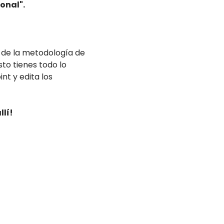
onal".
s de la metodología de
to tienes todo lo
nt y edita los
lí!