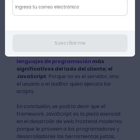
realizamos una solicitud al servidor y vemos
que la página no necesita recargarse, ya
que el framework en este caso, estaría
permitiendo la reutilización de un código ya
definido y elaborado.
Suscribirme
De ahí que, dentro de este framework,
podemos encontrar uno de los
lenguajes de programación
más
significativos del lado del cliente; el
JavaScript
. Porque no es el servidor, sino
el usuario o el auditor quien ejecuta los
scripts.
En conclusión, se podría decir que el
framework JavaScript es la pieza esencial
en el desarrollo de web frontend moderno,
porque le proveen a los programadores y
desarrolladores las herramientas justas,