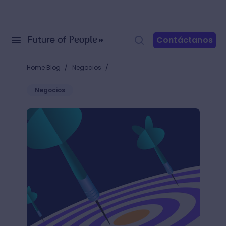
Contáctanos
/
/
Home Blog
Negocios
Negocios
¿Por qué la perfección no existe? Conoce por qué l