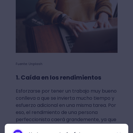
Fuente: Unplash
1. Caída en los rendimientos
Esforzarse por tener un trabajo muy bueno
conlleva a que se invierta mucho tiempo y
esfuerzo adicional en una misma tarea. Por
eso, el rendimiento de una persona
perfeccionista caerá grandemente, ya que
no estará aportando algo nuevo sobre un