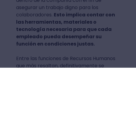
dentro de la compañía con el fin de
asegurar un trabajo digno para los
colaboradores.
Esto implica contar con
las herramientas, materiales o
tecnología necesaria para que cada
empleado pueda desempeñar su
función en condiciones justas.
Entre las funciones de Recursos Humanos
que más resaltan, definitivamente se
encuentra esta, pues se enfoca en el
cumplimiento de las normativas que
permiten velar por la seguridad y salud de
los colaboradores. Además, buscan
prevenir posibles accidentes u otro tipo de
daños.
Desarrollo de la cultura
organizacional