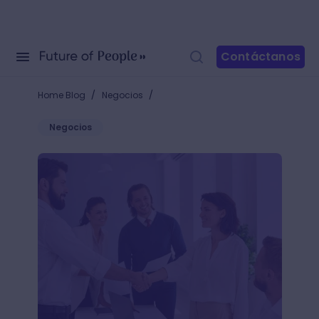
Contáctanos
/
/
Home Blog
Negocios
Negocios
Funciones de Recursos Humanos: ¿a qué ejes debes