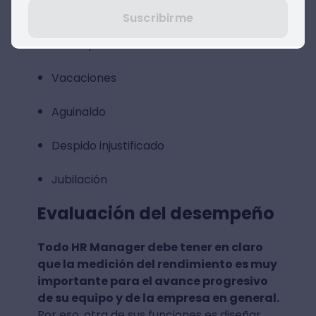
Seguro médico
Suscribirme
Bonos para educación
Vacaciones
Aguinaldo
Despido injustificado
Jubilación
Evaluación del desempeño
Todo HR Manager debe tener en claro
que la medición del rendimiento es muy
importante para el avance progresivo
de su equipo y de la empresa en general.
Por eso, otra de sus funciones es diseñar,