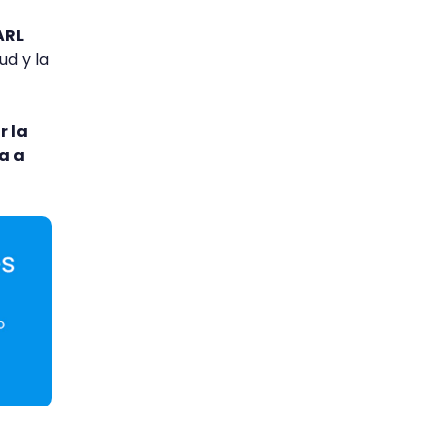
ARL
ud y la
r la
a a