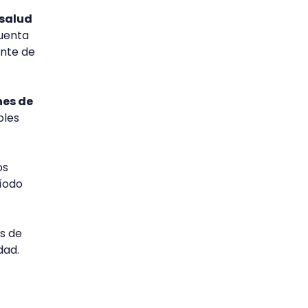
 salud
cuenta
ente de
nes de
bles
os
íodo
s de
dad.