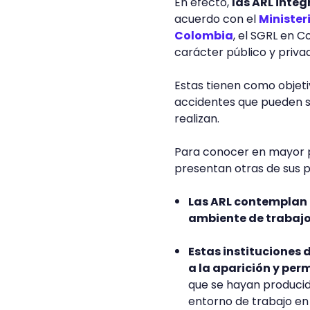
En efecto,
las ARL integ
acuerdo con el
Minister
Colombia
, el SGRL en 
carácter público y priva
Estas tienen como objeti
accidentes que pueden s
realizan.
Para conocer en mayor p
presentan otras de sus p
Las ARL contemplan 
ambiente de trabaj
Estas instituciones 
a la aparición y pe
que se hayan producid
entorno de trabajo en 