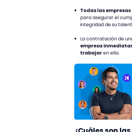
Todas las empresas 
para asegurar el cump
integridad de su tale
La contratación de un
empresa inmediatam
trabajar
en ella.
¿Cuáles son las