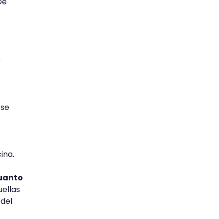
De
y
 se
cina.
cuanto
uellas
 del