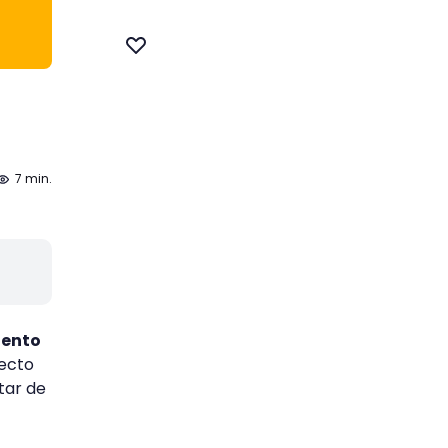
7 min.
lento
recto
tar de