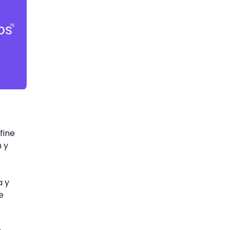
fine
n y
a y
e