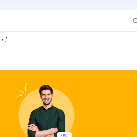
/
to
 funcionan en Colombia?