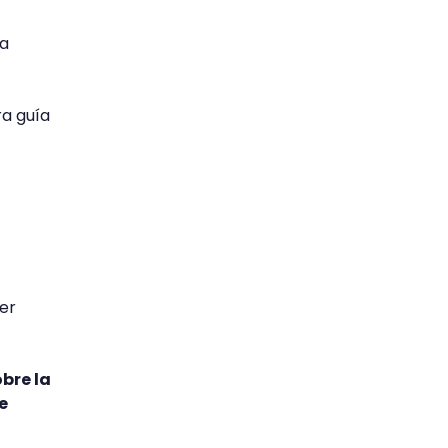
ia
a guía
er
bre la
e