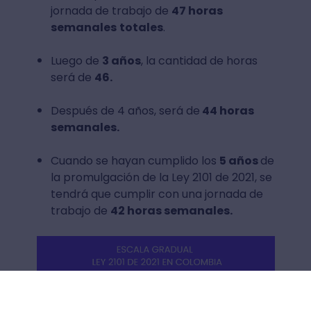
jornada de trabajo de
47 horas
semanales
totales
.
Luego de
3 años
, la cantidad de horas
será de
46.
Después de 4 años, será de
44 horas
semanales.
Cuando se hayan cumplido los
5 años
de
la promulgación de la Ley 2101 de 2021, se
tendrá que cumplir con una jornada de
trabajo de
42 horas semanales.