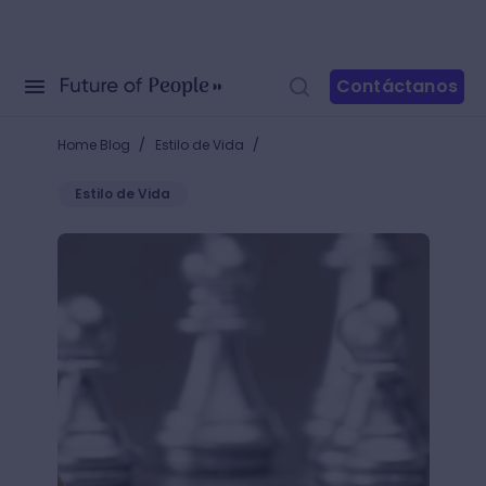
Contáctanos
/
/
Home Blog
Estilo de Vida
Estilo de Vida
¿Cómo usar la torre en el ajedrez? Lleva a tu estrat