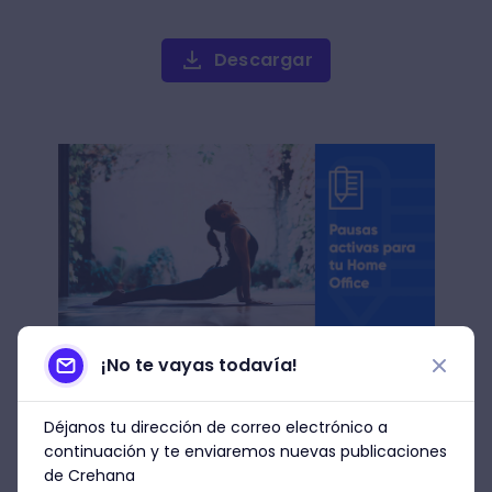
Descargar
¡No te vayas todavía!
Jugando con la torre
Déjanos tu dirección de correo electrónico a
continuación y te enviaremos nuevas publicaciones
La protagonista de la serie Gambito de
de Crehana