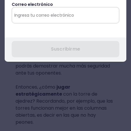
“la clave es no vacilar.
Dama, Beth, dijo:
Correo electrónico
Debes jugar con total confianza.
Puedo ver si alguien es hábil o no,
solo por cómo mueven la primera
pieza”.
Si tienes la información correcta de cómo
Suscribirme
mover cada pieza de ajedrez, entonces, no
tendrás que dudar de tus movimientos y
podrás demostrar mucha más seguridad
ante tus oponentes.
Entonces, ¿cómo
jugar
estratégicamente
con la torre de
ajedrez? Recordando, por ejemplo, que las
torres funcionan mejor en las columnas
abiertas, es decir en las que no hay
peones.