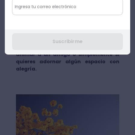
pueden significar confianza, buena fortuna
y salud. Mientras que en culturas
occidentales puede representar la
feminidad y la diversión.
Las flores amarillas, transmiten alegría,
Suscribirme
felicidad y amistad.
Son idóneas para
animar a un amigo o simplemente si
quieres adornar algún espacio con
alegría.