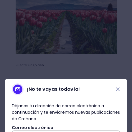
Fuente: unsplash.
¡No te vayas todavía!
Por otro lado
las flores rosadas
generalmente representan gracia,
Déjanos tu dirección de correo electrónico a
alegría e inocencia
. También es cierto
continuación y te enviaremos nuevas publicaciones
que su significado puede variar
de Crehana
significativamente según la cultura. Por
Correo electrónico
ejemplo, en algunos países asiáticos