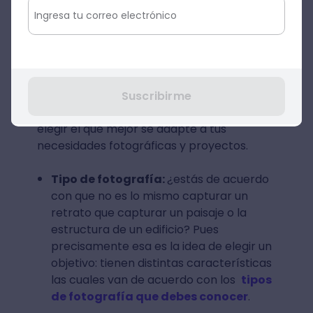
2. Objetivo
Existen una gran variedad de
tipos de
lentes para tu cámara fotográfica
, sin
embargo, te aconsejamos tomar en
Suscribirme
cuenta los siguientes puntos a la hora de
elegir el que mejor se adapte a tus
necesidades fotográficas y proyectos.
Tipo de fotografía:
¿estás de acuerdo
con que no es lo mismo capturar un
retrato que capturar un paisaje o la
estructura de un edificio? Pues
precisamente esa es la idea de elegir un
objetivo: tienen distintas características
las cuales van de acuerdo con los
tipos
de fotografía que debes conocer
.