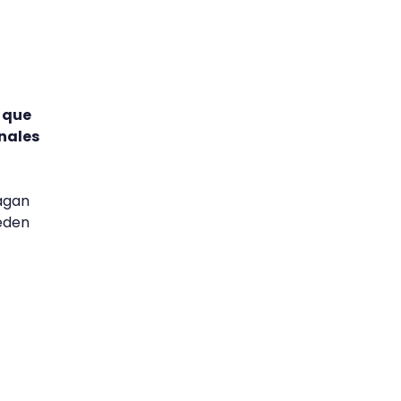
a que
anales
pagan
ueden