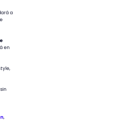
dará a
de
de
á en
tyle,
sin
ón
,