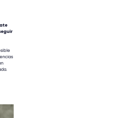
u
ate
seguir
sible
gencias
an
ada.