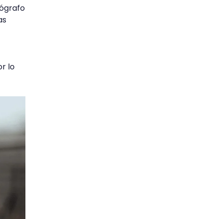
tógrafo
as
r lo