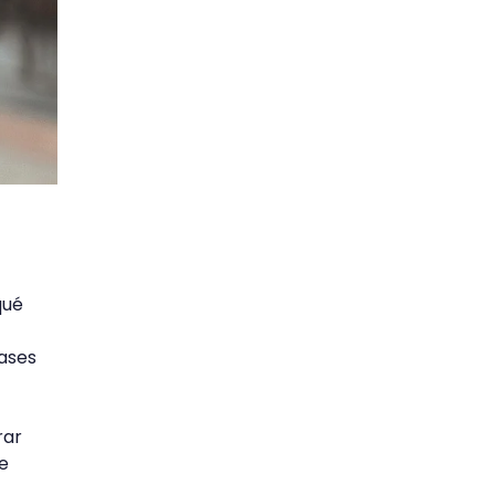
qué
lases
rar
de