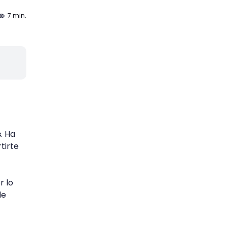
7 min.
s
. Ha
tirte
r lo
de