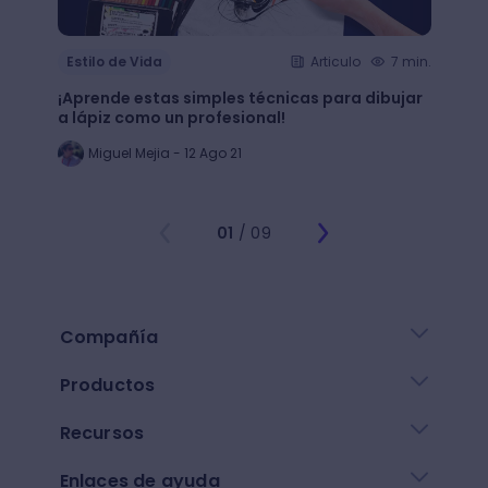
Estilo de Vida
Articulo
7 min.
Estil
¡Aprende estas simples técnicas para dibujar
¿Qué 
a lápiz como un profesional!
crear
Miguel Mejia - 12 Ago 21
Jo
01
/ 09
Compañía
Productos
Recursos
Enlaces de ayuda