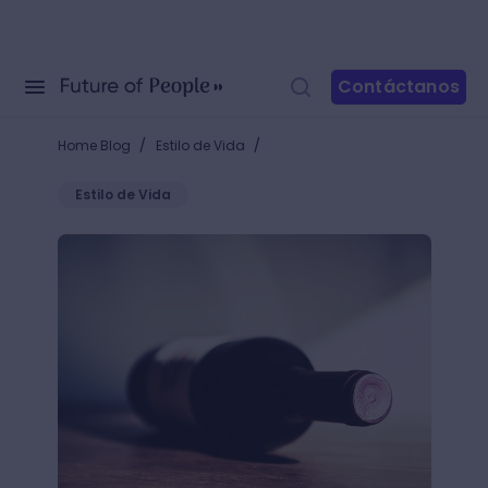
Contáctanos
/
/
Home Blog
Estilo de Vida
Estilo de Vida
¡Diferencia un Sommelier de un Enólogo y cata tu vi