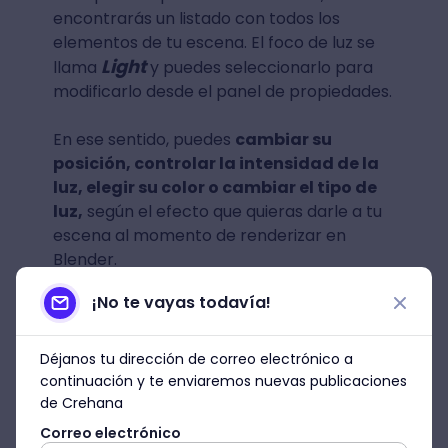
encontrarás un listado con todos los
elementos de tu escena. El foco de luz se
Light
llama
y puedes seleccionarlo para
modificarlo desde el panel de propiedades.
En ese sentido, puedes
cambiar su
posición, controlar la intensidad de la
luz, elegir su color o cambiar el tipo de
luz,
según el efecto que quieras darle a tu
escena al momento de renderizar en
Blender.
¡No te vayas todavía!
Déjanos tu dirección de correo electrónico a
continuación y te enviaremos nuevas publicaciones
de Crehana
Correo electrónico