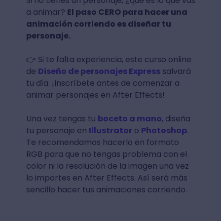
Si no tienes un personaje, ¿qué es lo que vas
a animar?
El paso CERO para hacer una
animación corriendo es diseñar tu
personaje.
👉 Si te falta experiencia, este curso online
de
Diseño de personajes Express
salvará
tu día. ¡Inscríbete antes de comenzar a
animar personajes en After Effects!
Una vez tengas tu
boceto a mano
, diseña
tu personaje en
Illustrator
o
Photoshop
.
Te recomendamos hacerlo en formato
RGB para que no tengas problema con el
color ni la resolución de la imagen una vez
lo importes en After Effects. Así será más
sencillo hacer tus animaciones corriendo.